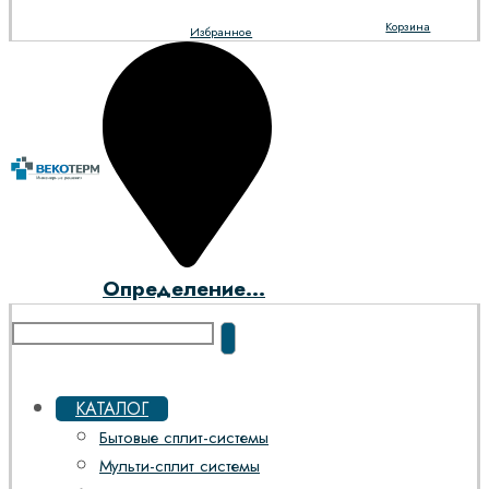
Корзина
Избранное
Определение...
КАТАЛОГ
Бытовые сплит-системы
Мульти-сплит системы