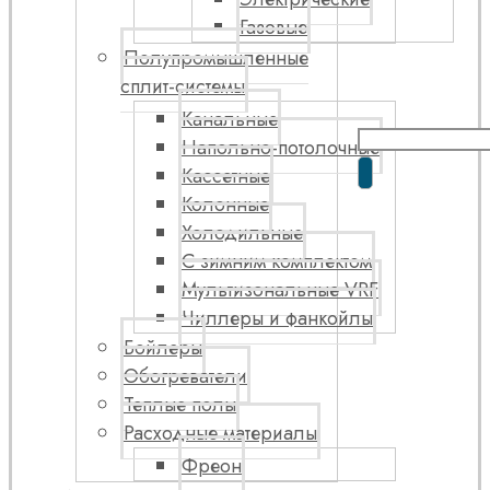
Газовые
Полупромышленные
сплит-системы
Канальные
Напольно-потолочные
Кассетные
Колонные
Холодильные
С зимним комплектом
Мультизональные VRF
Чиллеры и фанкойлы
Бойлеры
Обогреватели
Теплые полы
Расходные материалы
Фреон