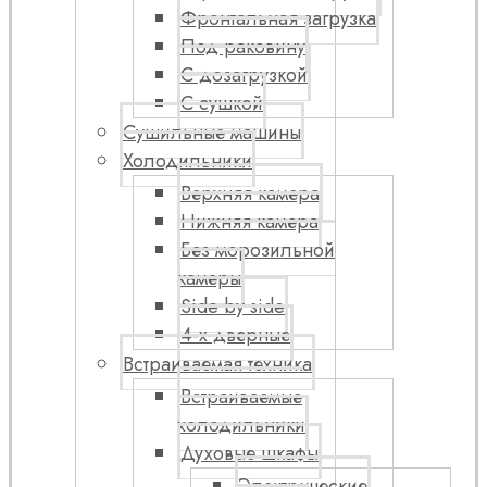
Фронтальная загрузка
Под раковину
С дозагрузкой
С сушкой
Сушильные машины
Холодильники
Верхняя камера
Нижняя камера
Без морозильной
камеры
Side by side
4-х дверные
Встраиваемая техника
Встраиваемые
холодильники
Духовые шкафы
Электрические