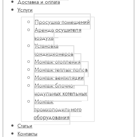
Доставка и оплата
Услуги
Просушка помещений
Аренда осушителя
воздуха
Установка
кондиционеров
Монтаж отопления
Монтаж теплых полов
Монтаж вентиляции
Монтаж блочно-
модульных котельных
Монтаж
промхолодильного
оборудования
Статьи
Контакты