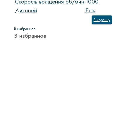
Скорость вращения об/мин
1000
Дисплей
Есть
Обьем духового шкафа, л
В корзину
Обработка паром
В избранное
В избранное
Есть
(16)
Очистка духовки
Система NO FROST
Скорость вращения
1000 об/мин
(35)
1100 об/мин
(1)
1200 об/мин
(15)
1300 об/мин
(1)
1400 об/мин
(4)