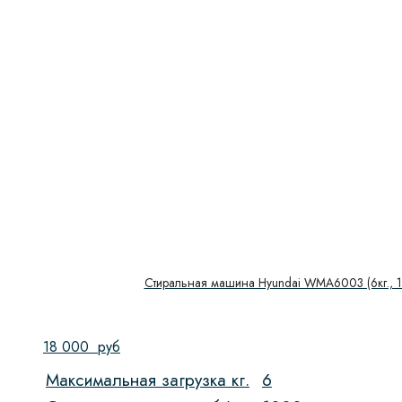
Количество функций
Количество камер
Количество стекол дверцы
Максимальная загрузка
10 кг.
(1)
12 кг.
(1)
3,5 кг.
(2)
4 кг.
(2)
5 кг.
(13)
Стиральная машина Hyundai WMA6003 (6кг., 1
6 кг.
(19)
6,5 кг.
(3)
18 000
руб
7 кг.
(16)
Максимальная загрузка кг.
6
8 кг.
(2)