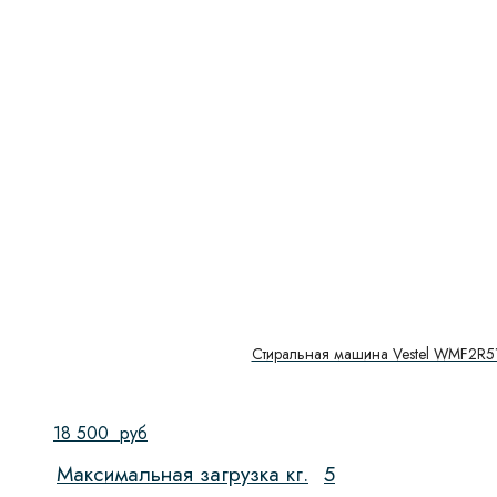
800 об/мин
(3)
Тип направляющих
Тип управления
Управление
Показать
Стиральная машина Vestel WMF2R
18 500
руб
Максимальная загрузка кг.
5