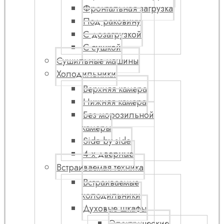
Фронтальная загрузка
Под раковину
С дозагрузкой
С сушкой
Сушильные машины
Холодильники
Верхняя камера
Нижняя камера
Без морозильной
камеры
Side by side
4-х дверные
Встраиваемая техника
Встраиваемые
холодильники
Духовые шкафы
Электрические