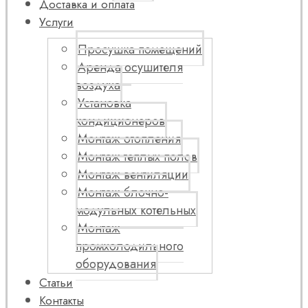
Доставка и оплата
Услуги
Просушка помещений
Аренда осушителя
воздуха
Установка
кондиционеров
Монтаж отопления
Монтаж теплых полов
Монтаж вентиляции
Монтаж блочно-
модульных котельных
Монтаж
промхолодильного
оборудования
Статьи
Контакты