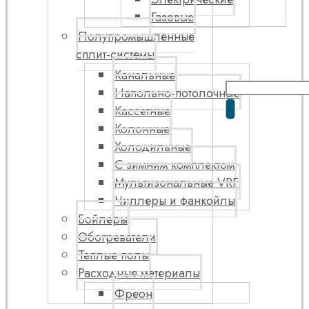
Газовые
Полупромышленные
сплит-системы
Канальные
Напольно-потолочные
Кассетные
Колонные
Холодильные
С зимним комплектом
Мультизональные VRF
Чиллеры и фанкойлы
Бойлеры
Обогреватели
Теплые полы
Расходные материалы
Фреон