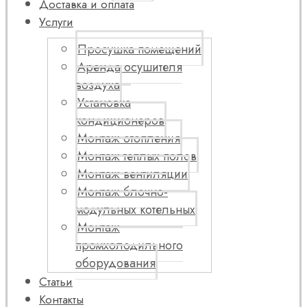
Доставка и оплата
Услуги
Просушка помещений
Аренда осушителя
воздуха
Установка
кондиционеров
Монтаж отопления
Монтаж теплых полов
Монтаж вентиляции
Монтаж блочно-
модульных котельных
Монтаж
промхолодильного
оборудования
Статьи
Контакты