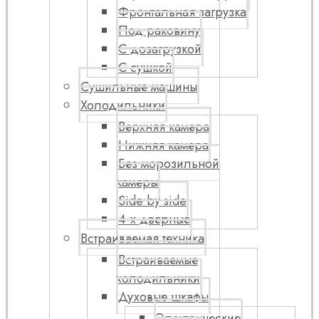
Фронтальная загрузка
Под раковину
С дозагрузкой
С сушкой
Сушильные машины
Холодильники
Верхняя камера
Нижняя камера
Без морозильной
камеры
Side by side
4-х дверные
Встраиваемая техника
Встраиваемые
холодильники
Духовые шкафы
Электрические