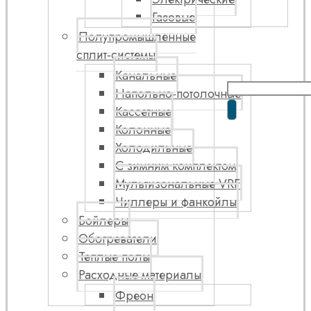
Газовые
Полупромышленные
сплит-системы
Канальные
Напольно-потолочные
Кассетные
Колонные
Холодильные
С зимним комплектом
Мультизональные VRF
Чиллеры и фанкойлы
Бойлеры
Обогреватели
Теплые полы
Расходные материалы
Фреон