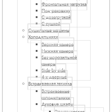
Фронтальная загрузка
Под раковину
С дозагрузкой
С сушкой
Сушильные машины
Холодильники
Верхняя камера
Нижняя камера
Без морозильной
камеры
Side by side
4-х дверные
Встраиваемая техника
Встраиваемые
холодильники
Духовые шкафы
Электрические