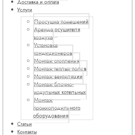
Доставка и оплата
Услуги
Просушка помещений
Аренда осушителя
воздуха
Установка
кондиционеров
Монтаж отопления
Монтаж теплых полов
Монтаж вентиляции
Монтаж блочно-
модульных котельных
Монтаж
промхолодильного
оборудования
Статьи
Контакты