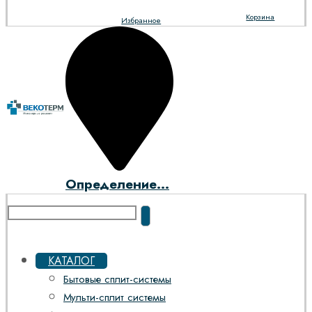
Корзина
Избранное
Определение...
КАТАЛОГ
Бытовые сплит-системы
Мульти-сплит системы