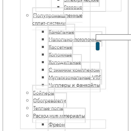
Газовые
Полупромышленные
сплит-системы
Канальные
Напольно-потолочные
Кассетные
Колонные
Холодильные
С зимним комплектом
Мультизональные VRF
Чиллеры и фанкойлы
Бойлеры
Обогреватели
Теплые полы
Расходные материалы
Фреон