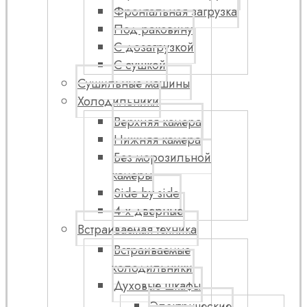
Фронтальная загрузка
Под раковину
С дозагрузкой
С сушкой
Сушильные машины
Холодильники
Верхняя камера
Нижняя камера
Без морозильной
камеры
Side by side
4-х дверные
Встраиваемая техника
Встраиваемые
холодильники
Духовые шкафы
Электрические