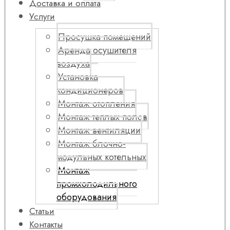
Доставка и оплата
Услуги
Просушка помещений
Аренда осушителя
воздуха
Установка
кондиционеров
Монтаж отопления
Монтаж теплых полов
Монтаж вентиляции
Монтаж блочно-
модульных котельных
Монтаж
промхолодильного
оборудования
Статьи
Контакты