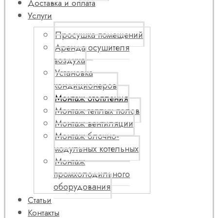
Доставка и оплата
Услуги
Просушка помещений
Аренда осушителя
воздуха
Установка
кондиционеров
Монтаж отопления
Монтаж теплых полов
Монтаж вентиляции
Монтаж блочно-
модульных котельных
Монтаж
промхолодильного
оборудования
Статьи
Контакты