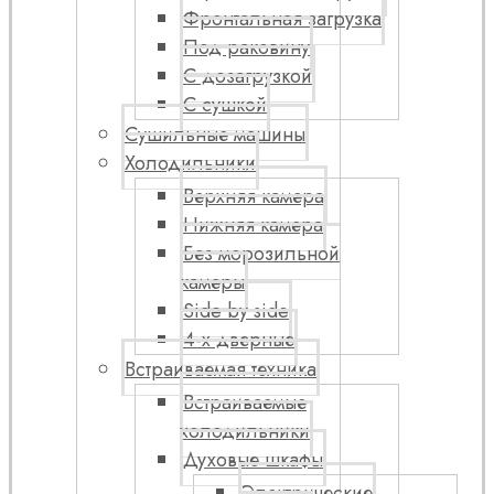
Фронтальная загрузка
Под раковину
С дозагрузкой
С сушкой
Сушильные машины
Холодильники
Верхняя камера
Нижняя камера
Без морозильной
камеры
Side by side
4-х дверные
Встраиваемая техника
Встраиваемые
холодильники
Духовые шкафы
Электрические