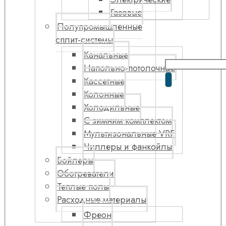
Газовые
Полупромышленные
сплит-системы
Канальные
Напольно-потолочные
Кассетные
Колонные
Холодильные
С зимним комплектом
Мультизональные VRF
Чиллеры и фанкойлы
Бойлеры
Обогреватели
Теплые полы
Расходные материалы
Фреон