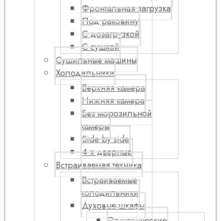
Фронтальная загрузка
Под раковину
С дозагрузкой
С сушкой
Сушильные машины
Холодильники
Верхняя камера
Нижняя камера
Без морозильной
камеры
Side by side
4-х дверные
Встраиваемая техника
Встраиваемые
холодильники
Духовые шкафы
Электрические