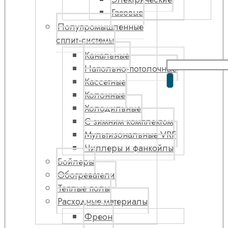
Газовые
Полупромышленные
сплит-системы
Канальные
Напольно-потолочные
Кассетные
Колонные
Холодильные
С зимним комплектом
Мультизональные VRF
Чиллеры и фанкойлы
Бойлеры
Обогреватели
Теплые полы
Расходные материалы
Фреон