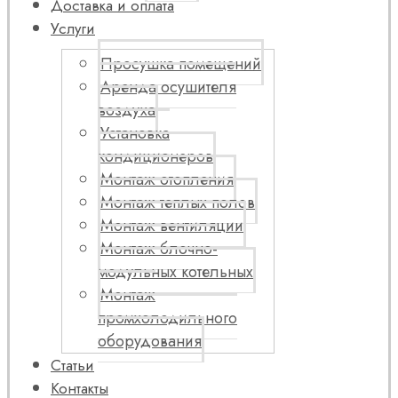
Доставка и оплата
Услуги
Просушка помещений
Аренда осушителя
воздуха
Установка
кондиционеров
Монтаж отопления
Монтаж теплых полов
Монтаж вентиляции
Монтаж блочно-
модульных котельных
Монтаж
промхолодильного
оборудования
Статьи
Контакты