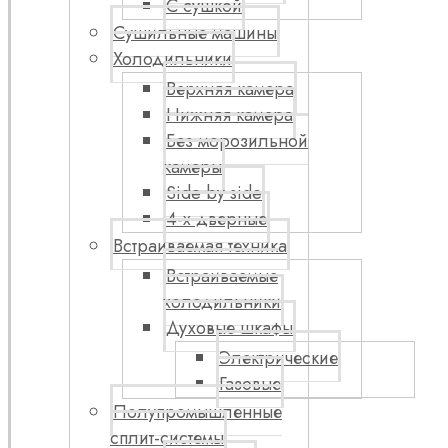
С сушкой
Сушильные машины
Холодильники
Верхняя камера
Нижняя камера
Без морозильной
камеры
Side by side
4-х дверные
Встраиваемая техника
Встраиваемые
холодильники
Духовые шкафы
Электрические
Газовые
Полупромышленные
сплит-системы