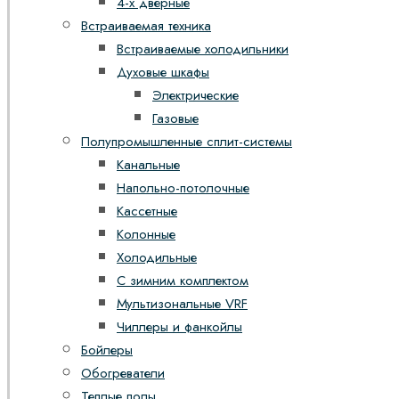
4-х дверные
Встраиваемая техника
Встраиваемые холодильники
Духовые шкафы
Электрические
Газовые
Полупромышленные сплит-системы
Канальные
Напольно-потолочные
Кассетные
Колонные
Холодильные
С зимним комплектом
Мультизональные VRF
Чиллеры и фанкойлы
Бойлеры
Обогреватели
Теплые полы