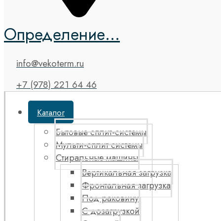
Определение...
info@vekoterm.ru
+7 (978) 221 64 46
Каталог
Бытовые сплит-системы
Мульти-сплит системы
Стиральные машины
Вертикальная загрузка
Фронтальная загрузка
Под раковину
С дозагрузкой