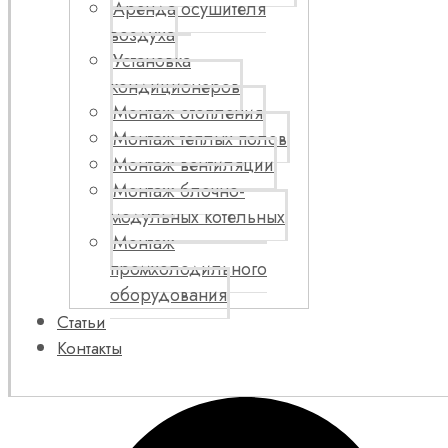
Аренда осушителя
воздуха
Установка
кондиционеров
Монтаж отопления
Монтаж теплых полов
Монтаж вентиляции
Монтаж блочно-
модульных котельных
Монтаж
промхолодильного
оборудования
Статьи
Контакты