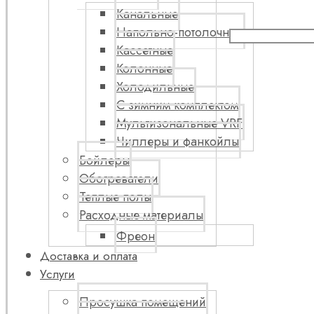
Канальные
Напольно-потолочные
Кассетные
Колонные
Холодильные
С зимним комплектом
Мультизональные VRF
Чиллеры и фанкойлы
Бойлеры
Обогреватели
Теплые полы
Расходные материалы
Фреон
Доставка и оплата
Услуги
Просушка помещений