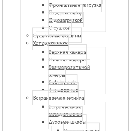
Фронтальная загрузка
Под раковину
С дозагрузкой
С сушкой
Сушильные машины
Холодильники
Верхняя камера
Нижняя камера
Без морозильной
камеры
Side by side
4-х дверные
Встраиваемая техника
Встраиваемые
холодильники
Духовые шкафы
Электрические