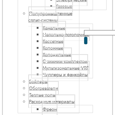
Газовые
Полупромышленные
сплит-системы
Канальные
Напольно-потолочные
Кассетные
Колонные
Холодильные
С зимним комплектом
Мультизональные VRF
Чиллеры и фанкойлы
Бойлеры
Обогреватели
Теплые полы
Расходные материалы
Фреон