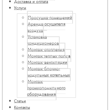
Доставка и оплата
Услуги
Просушка помещений
Аренда осушителя
воздуха
Установка
кондиционеров
Монтаж отопления
Монтаж теплых полов
Монтаж вентиляции
Монтаж блочно-
модульных котельных
Монтаж
промхолодильного
оборудования
Статьи
Контакты