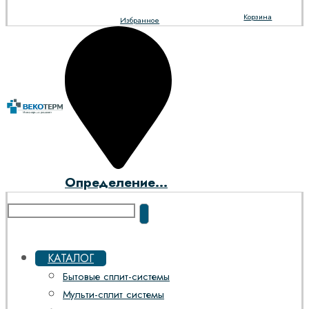
Корзина
Избранное
Определение...
КАТАЛОГ
Бытовые сплит-системы
Мульти-сплит системы