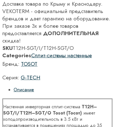
Доставка товара по Крыму и Краснодару.
VEKOTERM - официальный представитель
брендов и дает гарантию на оборудование.
При заказе 3х и более товаров
предоставляется
ДОПОЛНИТЕЛЬНАЯ
скидка!
SKU
T12H-SGT/I/T12H-SGT/O
Categories
Сплит-системы настенные
Бренд:
TOSOT
Серия:
G-TECH
Описание
Настенная инверторная сплит-система
T
12
H
–
SGT
/
I
/
T
12
H
–
SGT
/
O
Tosot
(Тосот)
имеет
холодопроизводительность в 3.5 кВт и
устанавливается в помещениях площадью до 35