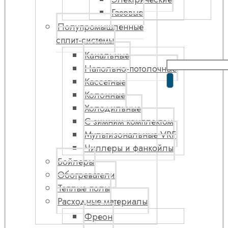
Газовые
Полупромышленные
сплит-системы
Канальные
Напольно-потолочные
Кассетные
Колонные
Холодильные
С зимним комплектом
Мультизональные VRF
Чиллеры и фанкойлы
Бойлеры
Обогреватели
Теплые полы
Расходные материалы
Фреон