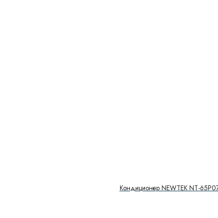
SMART
(5)
Smart DC Invertor
(6)
Spark 2022
(5)
Spark Inverter
(3)
SPARTA DC EU
(4)
Standart CSA
(5)
T-PRO
(2)
Tiger
(2)
TRIANGLE
(4)
TRIUMPH INVERTER
(10)
TRIUMPH Standard
(5)
TUNDRA
(10)
TURBOCOOL
(5)
Кондиционер NEWTEK NT-65P0
U-Crown
(3)