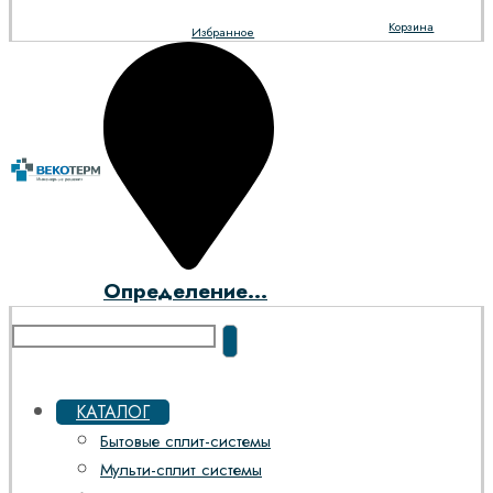
Корзина
Избранное
Определение...
КАТАЛОГ
Бытовые сплит-системы
Мульти-сплит системы