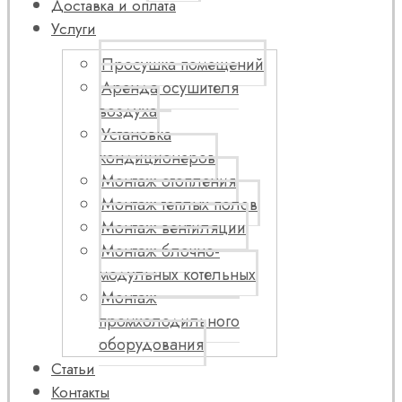
Доставка и оплата
Услуги
Просушка помещений
Аренда осушителя
воздуха
Установка
кондиционеров
Монтаж отопления
Монтаж теплых полов
Монтаж вентиляции
Монтаж блочно-
модульных котельных
Монтаж
промхолодильного
оборудования
Статьи
Контакты