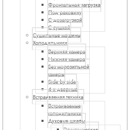
Фронтальная загрузка
Под раковину
С дозагрузкой
С сушкой
Сушильные машины
Холодильники
Верхняя камера
Нижняя камера
Без морозильной
камеры
Side by side
4-х дверные
Встраиваемая техника
Встраиваемые
холодильники
Духовые шкафы
Электрические