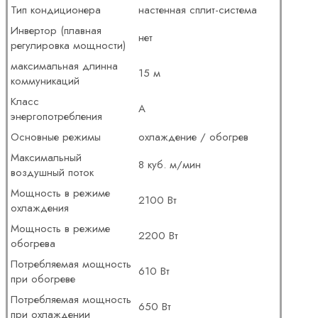
Тип кондиционера
настенная сплит-система
Инвертор (плавная
нет
регулировка мощности)
максимальная длинна
15 м
коммуникаций
Класс
А
энергопотребления
Основные режимы
охлаждение / обогрев
Максимальный
8 куб. м/мин
воздушный поток
Мощность в режиме
2100 Вт
охлаждения
Мощность в режиме
2200 Вт
обогрева
Потребляемая мощность
610 Вт
при обогреве
Потребляемая мощность
650 Вт
при охлаждении