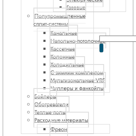
Газовые
Полупромышленные
сплит-системы
Канальные
Напольно-потолочные
Кассетные
Колонные
Холодильные
С зимним комплектом
Мультизональные VRF
Чиллеры и фанкойлы
Бойлеры
Обогреватели
Теплые полы
Расходные материалы
Фреон