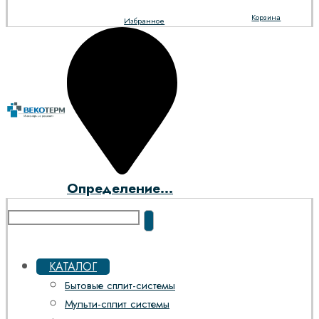
Корзина
Избранное
Определение...
КАТАЛОГ
Бытовые сплит-системы
Мульти-сплит системы