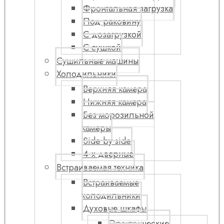
Фронтальная загрузка
Под раковину
С дозагрузкой
С сушкой
Сушильные машины
Холодильники
Верхняя камера
Нижняя камера
Без морозильной
камеры
Side by side
4-х дверные
Встраиваемая техника
Встраиваемые
холодильники
Духовые шкафы
Электрические