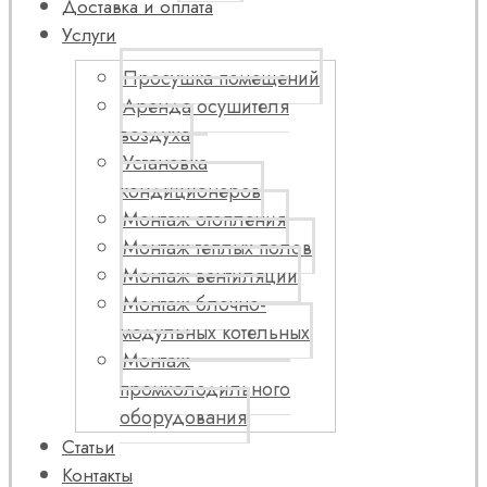
Доставка и оплата
Услуги
Просушка помещений
Аренда осушителя
воздуха
Установка
кондиционеров
Монтаж отопления
Монтаж теплых полов
Монтаж вентиляции
Монтаж блочно-
модульных котельных
Монтаж
промхолодильного
оборудования
Статьи
Контакты