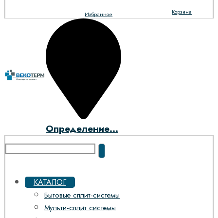
Корзина
Избранное
Определение...
КАТАЛОГ
Бытовые сплит-системы
Мульти-сплит системы