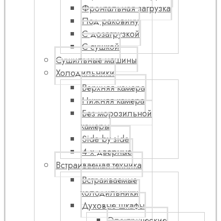
Фронтальная загрузка
Под раковину
С дозагрузкой
С сушкой
Сушильные машины
Холодильники
Верхняя камера
Нижняя камера
Без морозильной
камеры
Side by side
4-х дверные
Встраиваемая техника
Встраиваемые
холодильники
Духовые шкафы
Электрические