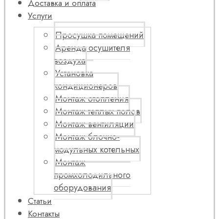
Доставка и оплата
Услуги
Просушка помещений
Аренда осушителя
воздуха
Установка
кондиционеров
Монтаж отопления
Монтаж теплых полов
Монтаж вентиляции
Монтаж блочно-
модульных котельных
Монтаж
промхолодильного
оборудования
Статьи
Контакты