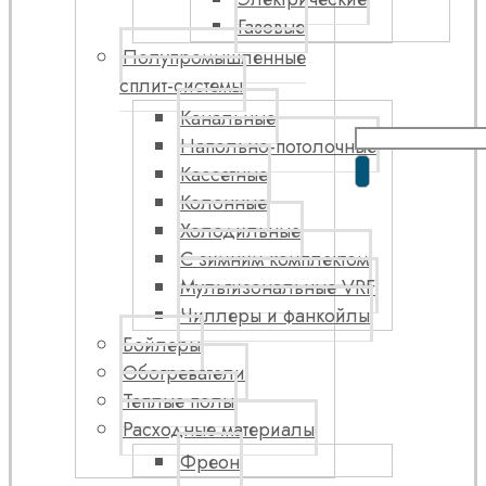
Газовые
Полупромышленные
сплит-системы
Канальные
Напольно-потолочные
Кассетные
Колонные
Холодильные
С зимним комплектом
Мультизональные VRF
Чиллеры и фанкойлы
Бойлеры
Обогреватели
Теплые полы
Расходные материалы
Фреон