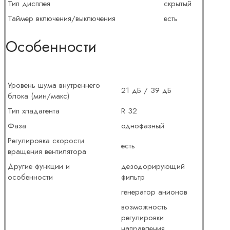
Тип дисплея
скрытый
Таймер включения/выключения
есть
Особенности
Уровень шума внутреннего
21 дБ / 39 дБ
блока (мин/макс)
Тип хладагента
R 32
Фаза
однофазный
Регулировка скорости
есть
вращения вентилятора
Другие функции и
дезодорирующий
особенности
фильтр
генератор анионов
возможность
регулировки
направления