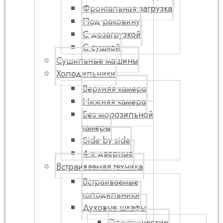
Фронтальная загрузка
Под раковину
С дозагрузкой
С сушкой
Сушильные машины
Холодильники
Верхняя камера
Нижняя камера
Без морозильной
камеры
Side by side
4-х дверные
Встраиваемая техника
Встраиваемые
холодильники
Духовые шкафы
Электрические