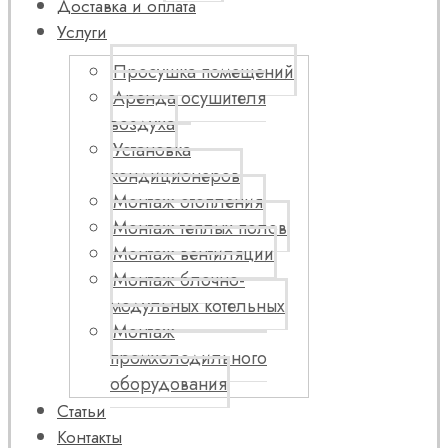
Доставка и оплата
Услуги
Просушка помещений
Аренда осушителя
воздуха
Установка
кондиционеров
Монтаж отопления
Монтаж теплых полов
Монтаж вентиляции
Монтаж блочно-
модульных котельных
Монтаж
промхолодильного
оборудования
Статьи
Контакты