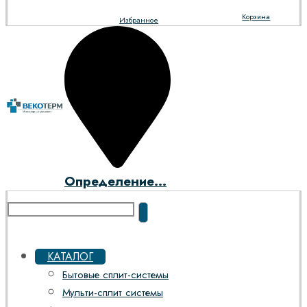
Корзина
Избранное
Определение...
КАТАЛОГ
Бытовые сплит-системы
Мульти-сплит системы