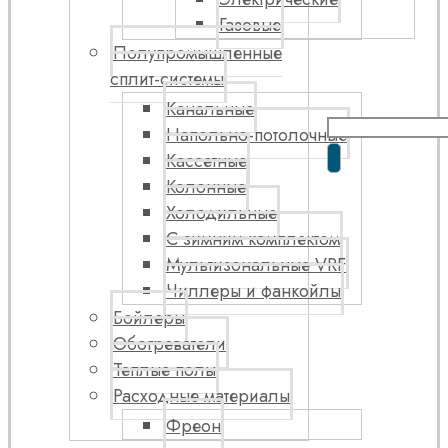
Газовые
Полупромышленные
сплит-системы
Канальные
Напольно-потолочные
Кассетные
Колонные
Холодильные
С зимним комплектом
Мультизональные VRF
Чиллеры и фанкойлы
Бойлеры
Обогреватели
Теплые полы
Расходные материалы
Фреон