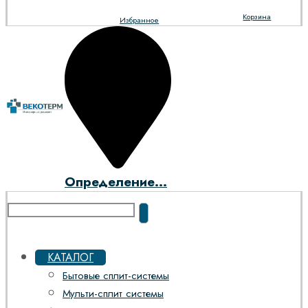
Корзина
Избранное
Определение...
КАТАЛОГ
Бытовые сплит-системы
Мульти-сплит системы