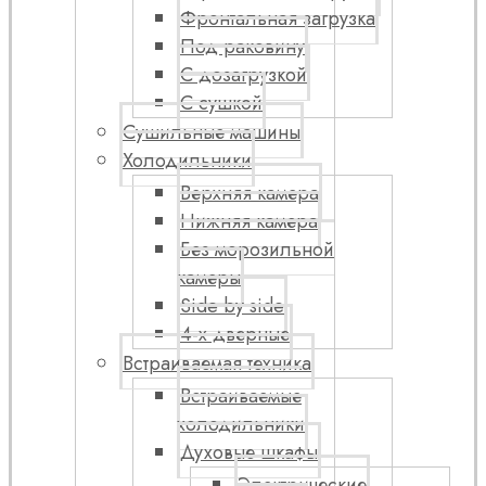
Фронтальная загрузка
Под раковину
С дозагрузкой
С сушкой
Сушильные машины
Холодильники
Верхняя камера
Нижняя камера
Без морозильной
камеры
Side by side
4-х дверные
Встраиваемая техника
Встраиваемые
холодильники
Духовые шкафы
Электрические