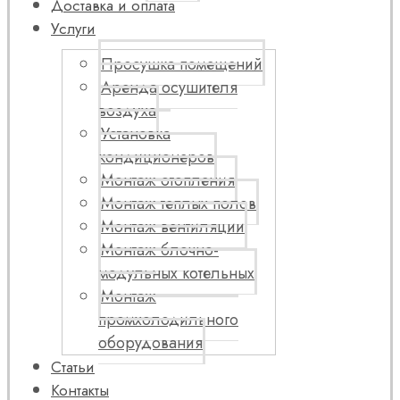
Доставка и оплата
Услуги
Просушка помещений
Аренда осушителя
воздуха
Установка
кондиционеров
Монтаж отопления
Монтаж теплых полов
Монтаж вентиляции
Монтаж блочно-
модульных котельных
Монтаж
промхолодильного
оборудования
Статьи
Контакты