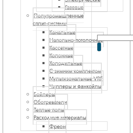
Газовые
Полупромышленные
сплит-системы
Канальные
Напольно-потолочные
Кассетные
Колонные
Холодильные
С зимним комплектом
Мультизональные VRF
Чиллеры и фанкойлы
Бойлеры
Обогреватели
Теплые полы
Расходные материалы
Фреон