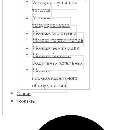
Аренда осушителя
воздуха
Установка
кондиционеров
Монтаж отопления
Монтаж теплых полов
Монтаж вентиляции
Монтаж блочно-
модульных котельных
Монтаж
промхолодильного
оборудования
Статьи
Контакты