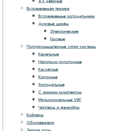
4-х дверные
Встраиваемая техника
Встраиваемые холодильники
Духовые шкафы
Электрические
Газовые
Полупромышленные сплит-системы
Канальные
Напольно-потолочные
Кассетные
Колонные
Холодильные
С зимним комплектом
Мультизональные VRF
Чиллеры и фанкойлы
Бойлеры
Обогреватели
Теплые полы