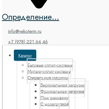
Определение...
info@vekoterm.ru
+7 (978) 221 64 46
Каталог
Бытовые сплит-системы
Мульти-сплит системы
Стиральные машины
Вертикальная загрузка
Фронтальная загрузка
Под раковину
С дозагрузкой