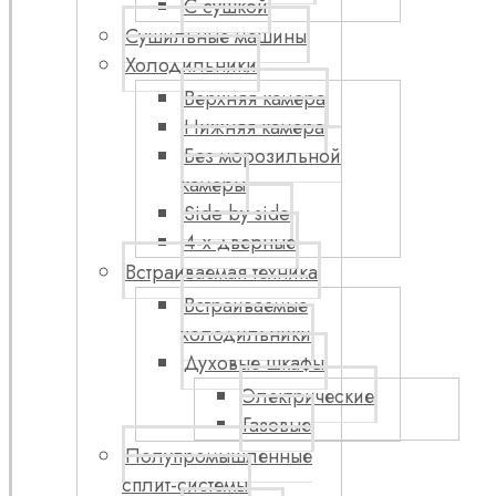
С сушкой
Сушильные машины
Холодильники
Верхняя камера
Нижняя камера
Без морозильной
камеры
Side by side
4-х дверные
Встраиваемая техника
Встраиваемые
холодильники
Духовые шкафы
Электрические
Газовые
Полупромышленные
сплит-системы