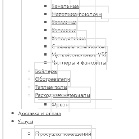
Канальные
Напольно-потолочные
Кассетные
Колонные
Холодильные
С зимним комплектом
Мультизональные VRF
Чиллеры и фанкойлы
Бойлеры
Обогреватели
Теплые полы
Расходные материалы
Фреон
Доставка и оплата
Услуги
Просушка помещений