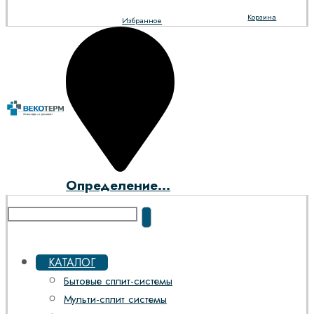
Корзина
Избранное
Определение...
КАТАЛОГ
Бытовые сплит-системы
Мульти-сплит системы