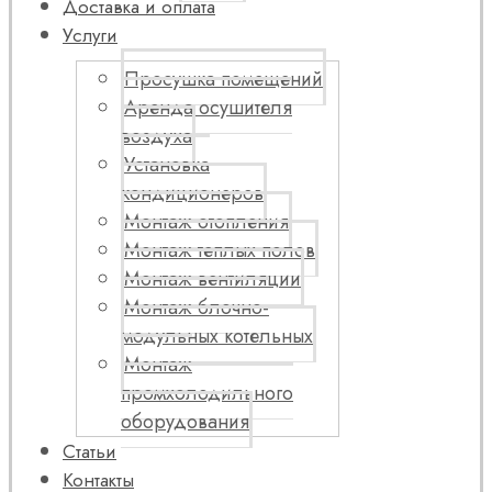
Доставка и оплата
Услуги
Просушка помещений
Аренда осушителя
воздуха
Установка
кондиционеров
Монтаж отопления
Монтаж теплых полов
Монтаж вентиляции
Монтаж блочно-
модульных котельных
Монтаж
промхолодильного
оборудования
Статьи
Контакты