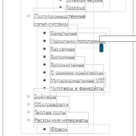
Газовые
Полупромышленные
сплит-системы
Канальные
Напольно-потолочные
Кассетные
Колонные
Холодильные
С зимним комплектом
Мультизональные VRF
Чиллеры и фанкойлы
Бойлеры
Обогреватели
Теплые полы
Расходные материалы
Фреон