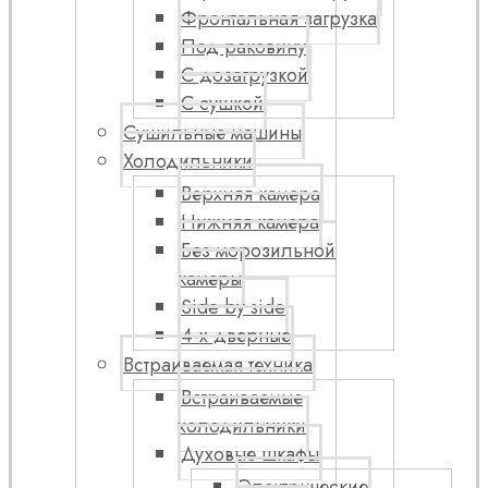
Фронтальная загрузка
Под раковину
С дозагрузкой
С сушкой
Сушильные машины
Холодильники
Верхняя камера
Нижняя камера
Без морозильной
камеры
Side by side
4-х дверные
Встраиваемая техника
Встраиваемые
холодильники
Духовые шкафы
Электрические