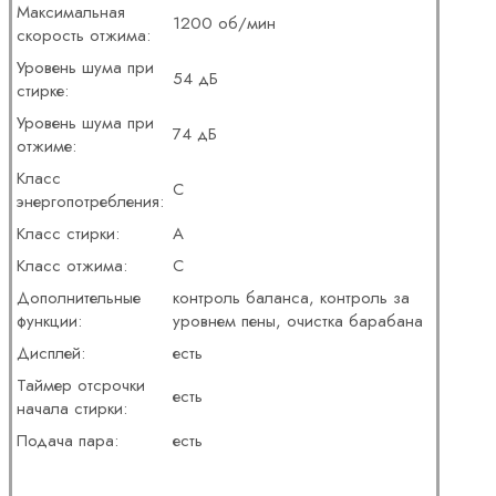
Максимальная
1200 об/мин
скорость отжима:
Уровень шума при
54 дБ
стирке:
Уровень шума при
74 дБ
отжиме:
Класс
C
энергопотребления:
Класс стирки:
A
Класс отжима:
C
Дополнительные
контроль баланса, контроль за
функции:
уровнем пены, очистка барабана
Дисплей:
есть
Таймер отсрочки
есть
начала стирки:
Подача пара:
есть