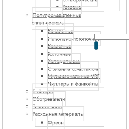
Газовые
Полупромышленные
сплит-системы
Канальные
Напольно-потолочные
Кассетные
Колонные
Холодильные
С зимним комплектом
Мультизональные VRF
Чиллеры и фанкойлы
Бойлеры
Обогреватели
Теплые полы
Расходные материалы
Фреон