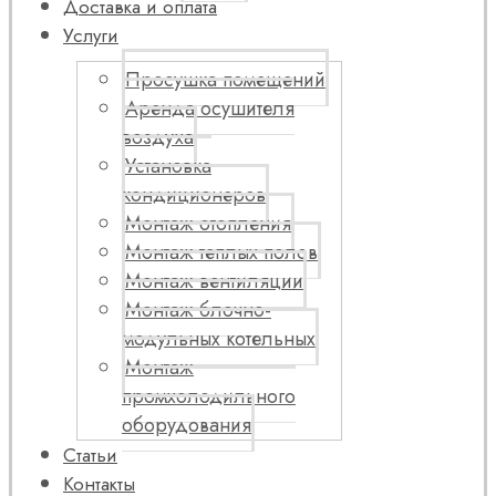
Доставка и оплата
Услуги
Просушка помещений
Аренда осушителя
воздуха
Установка
кондиционеров
Монтаж отопления
Монтаж теплых полов
Монтаж вентиляции
Монтаж блочно-
модульных котельных
Монтаж
промхолодильного
оборудования
Статьи
Контакты