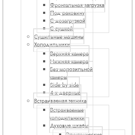
Фронтальная загрузка
Под раковину
С дозагрузкой
С сушкой
Сушильные машины
Холодильники
Верхняя камера
Нижняя камера
Без морозильной
камеры
Side by side
4-х дверные
Встраиваемая техника
Встраиваемые
холодильники
Духовые шкафы
Электрические