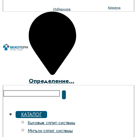
Корзина
Избранное
Определение...
КАТАЛОГ
Бытовые сплит-системы
Мульти-сплит системы