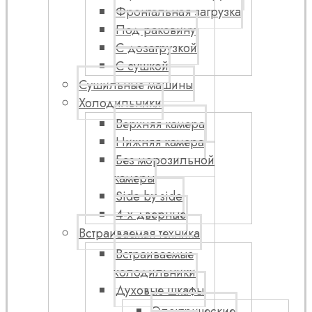
Фронтальная загрузка
Под раковину
С дозагрузкой
С сушкой
Сушильные машины
Холодильники
Верхняя камера
Нижняя камера
Без морозильной
камеры
Side by side
4-х дверные
Встраиваемая техника
Встраиваемые
холодильники
Духовые шкафы
Электрические