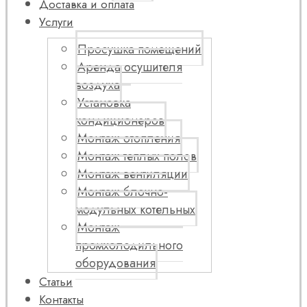
Доставка и оплата
Услуги
Просушка помещений
Аренда осушителя
воздуха
Установка
кондиционеров
Монтаж отопления
Монтаж теплых полов
Монтаж вентиляции
Монтаж блочно-
модульных котельных
Монтаж
промхолодильного
оборудования
Статьи
Контакты