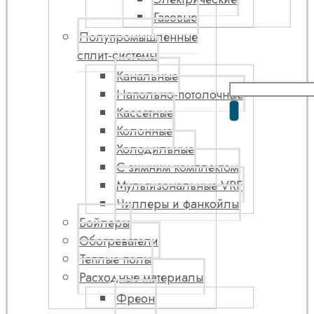
Газовые
Полупромышленные
сплит-системы
Канальные
Напольно-потолочные
Кассетные
Колонные
Холодильные
С зимним комплектом
Мультизональные VRF
Чиллеры и фанкойлы
Бойлеры
Обогреватели
Теплые полы
Расходные материалы
Фреон