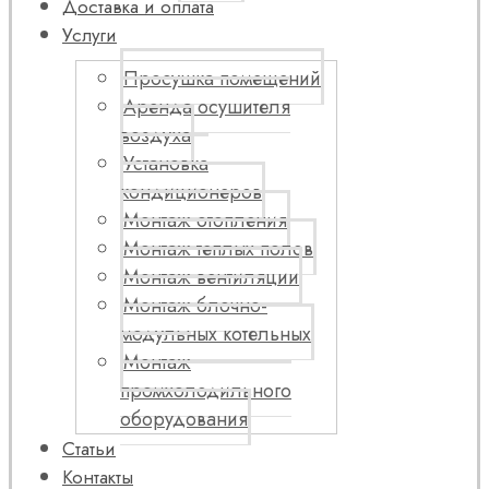
Доставка и оплата
Услуги
Просушка помещений
Аренда осушителя
воздуха
Установка
кондиционеров
Монтаж отопления
Монтаж теплых полов
Монтаж вентиляции
Монтаж блочно-
модульных котельных
Монтаж
промхолодильного
оборудования
Статьи
Контакты