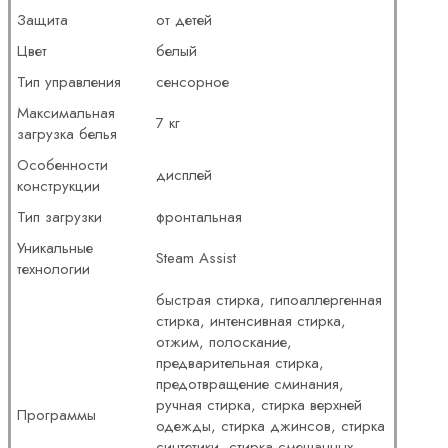
Защита
от детей
Цвет
белый
Тип управления
сенсорное
Максимальная
7 кг
загрузка белья
Особенности
дисплей
конструкции
Тип загрузки
фронтальная
Уникальные
Steam Assist
технологии
быстрая стирка, гипоаллергенная
стирка, интенсивная стирка,
отжим, полоскание,
предварительная стирка,
предотвращение сминания,
ручная стирка, стирка верхней
Программы
одежды, стирка джинсов, стирка
синтетики, стирка смешанных