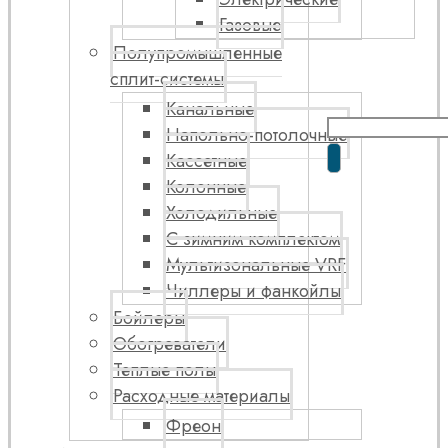
Газовые
Полупромышленные
сплит-системы
Канальные
Напольно-потолочные
Кассетные
Колонные
Холодильные
С зимним комплектом
Мультизональные VRF
Чиллеры и фанкойлы
Бойлеры
Обогреватели
Теплые полы
Расходные материалы
Фреон