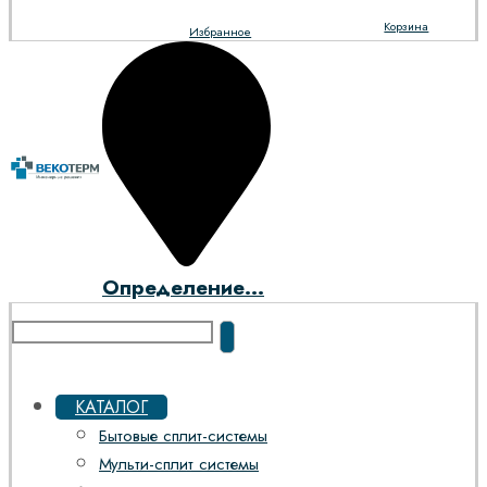
Корзина
Избранное
Определение...
КАТАЛОГ
Бытовые сплит-системы
Мульти-сплит системы