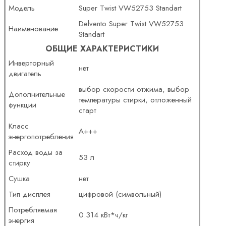
Модель
Super Twist VW52753 Standart
Delvento Super Twist VW52753
Наименование
Standart
ОБЩИЕ ХАРАКТЕРИСТИКИ
Инверторный
нет
двигатель
выбор скорости отжима, выбор
Дополнительные
температуры стирки, отложенный
функции
старт
Класс
A+++
энергопотребления
Расход воды за
53 л
стирку
Сушка
нет
Тип дисплея
цифровой (символьный)
Потребляемая
0.314 кВт*ч/кг
энергия