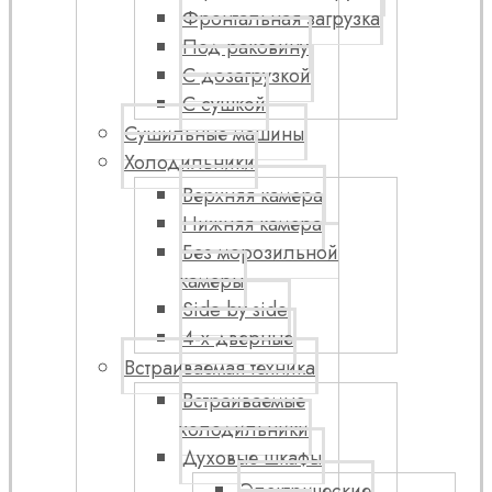
Фронтальная загрузка
Под раковину
С дозагрузкой
С сушкой
Сушильные машины
Холодильники
Верхняя камера
Нижняя камера
Без морозильной
камеры
Side by side
4-х дверные
Встраиваемая техника
Встраиваемые
холодильники
Духовые шкафы
Электрические