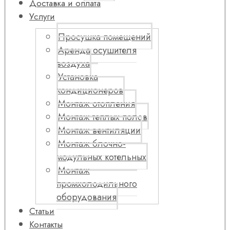
Доставка и оплата
Услуги
Просушка помещений
Аренда осушителя
воздуха
Установка
кондиционеров
Монтаж отопления
Монтаж теплых полов
Монтаж вентиляции
Монтаж блочно-
модульных котельных
Монтаж
промхолодильного
оборудования
Статьи
Контакты