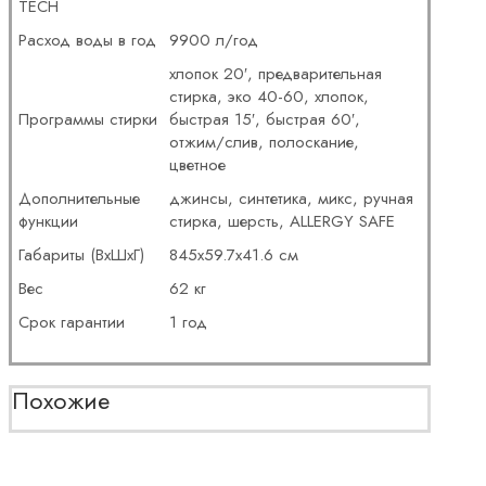
TECH
Расход воды в год
9900 л/год
хлопок 20′, предварительная
стирка, эко 40-60, хлопок,
Программы стирки
быстрая 15′, быстрая 60′,
отжим/слив, полоскание,
цветное
Дополнительные
джинсы, синтетика, микс, ручная
функции
стирка, шерсть, ALLERGY SAFE
Габариты (ВхШхГ)
845х59.7х41.6 см
Вес
62 кг
Срок гарантии
1 год
Похожие