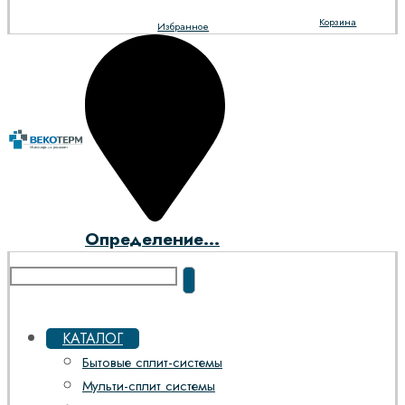
Корзина
Избранное
Определение...
КАТАЛОГ
Бытовые сплит-системы
Мульти-сплит системы