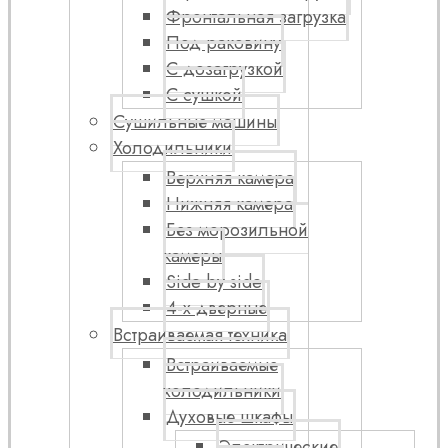
Фронтальная загрузка
Под раковину
С дозагрузкой
С сушкой
Сушильные машины
Холодильники
Верхняя камера
Нижняя камера
Без морозильной
камеры
Side by side
4-х дверные
Встраиваемая техника
Встраиваемые
холодильники
Духовые шкафы
Электрические