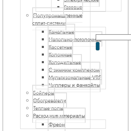
Газовые
Полупромышленные
сплит-системы
Канальные
Напольно-потолочные
Кассетные
Колонные
Холодильные
С зимним комплектом
Мультизональные VRF
Чиллеры и фанкойлы
Бойлеры
Обогреватели
Теплые полы
Расходные материалы
Фреон