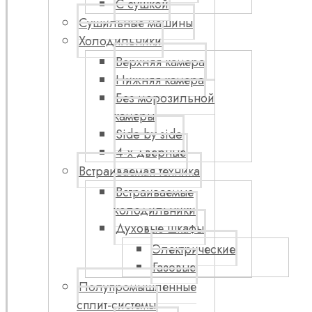
С сушкой
Сушильные машины
Холодильники
Верхняя камера
Нижняя камера
Без морозильной
камеры
Side by side
4-х дверные
Встраиваемая техника
Встраиваемые
холодильники
Духовые шкафы
Электрические
Газовые
Полупромышленные
сплит-системы