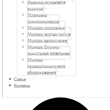
Аренда осушителя
воздуха
Установка
кондиционеров
Монтаж отопления
Монтаж теплых полов
Монтаж вентиляции
Монтаж блочно-
модульных котельных
Монтаж
промхолодильного
оборудования
Статьи
Контакты