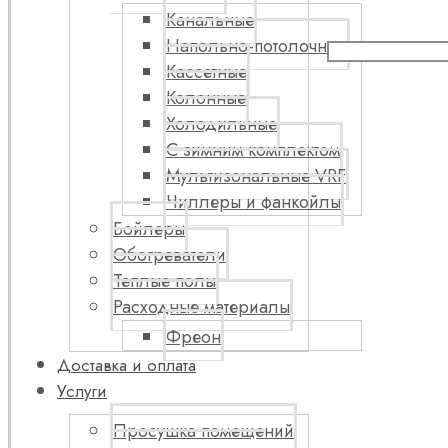
Канальные
Напольно-потолочные
Кассетные
Колонные
Холодильные
С зимним комплектом
Мультизональные VRF
Чиллеры и фанкойлы
Бойлеры
Обогреватели
Теплые полы
Расходные материалы
Фреон
Доставка и оплата
Услуги
Просушка помещений