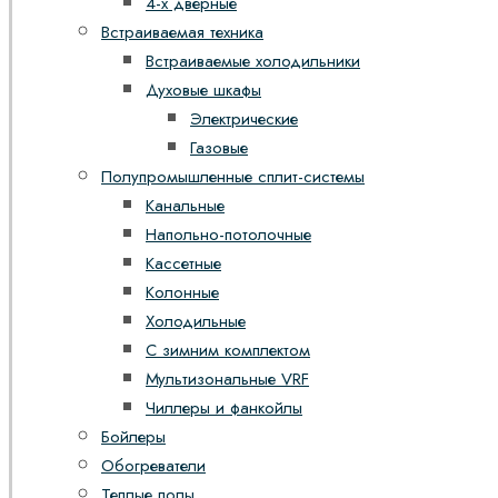
4-х дверные
Встраиваемая техника
Встраиваемые холодильники
Духовые шкафы
Электрические
Газовые
Полупромышленные сплит-системы
Канальные
Напольно-потолочные
Кассетные
Колонные
Холодильные
С зимним комплектом
Мультизональные VRF
Чиллеры и фанкойлы
Бойлеры
Обогреватели
Теплые полы