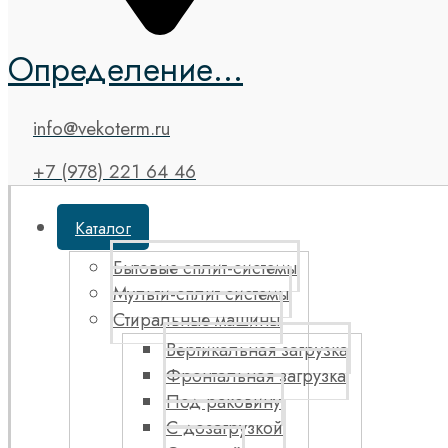
Определение...
info@vekoterm.ru
+7 (978) 221 64 46
Каталог
Бытовые сплит-системы
Мульти-сплит системы
Стиральные машины
Вертикальная загрузка
Фронтальная загрузка
Под раковину
С дозагрузкой