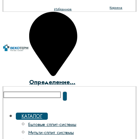
Корзина
Избранное
Определение...
КАТАЛОГ
Бытовые сплит-системы
Мульти-сплит системы