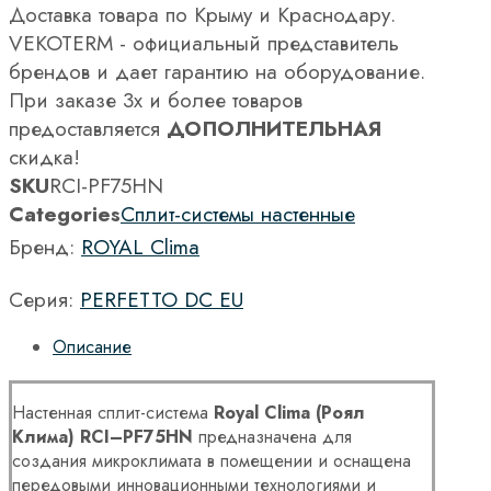
Доставка товара по Крыму и Краснодару.
VEKOTERM - официальный представитель
брендов и дает гарантию на оборудование.
При заказе 3х и более товаров
предоставляется
ДОПОЛНИТЕЛЬНАЯ
скидка!
SKU
RCI-PF75HN
Categories
Сплит-системы настенные
Бренд:
ROYAL Clima
Серия:
PERFETTO DC EU
Описание
Настенная сплит-система
Royal
Clima
(Роял
Клима)
RCI
–
PF
75
HN
предназначена для
создания микроклимата в помещении и оснащена
передовыми инновационными технологиями и