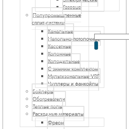
Газовые
Полупромышленные
сплит-системы
Канальные
Напольно-потолочные
Кассетные
Колонные
Холодильные
С зимним комплектом
Мультизональные VRF
Чиллеры и фанкойлы
Бойлеры
Обогреватели
Теплые полы
Расходные материалы
Фреон