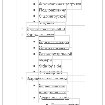
Фронтальная загрузка
Под раковину
С дозагрузкой
С сушкой
Сушильные машины
Холодильники
Верхняя камера
Нижняя камера
Без морозильной
камеры
Side by side
4-х дверные
Встраиваемая техника
Встраиваемые
холодильники
Духовые шкафы
Электрические