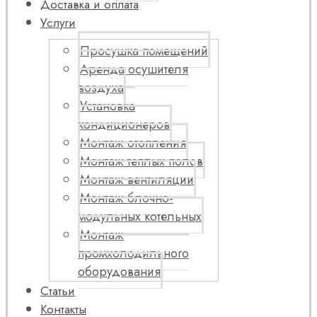
Доставка и оплата
Услуги
Просушка помещений
Аренда осушителя
воздуха
Установка
кондиционеров
Монтаж отопления
Монтаж теплых полов
Монтаж вентиляции
Монтаж блочно-
модульных котельных
Монтаж
промхолодильного
оборудования
Статьи
Контакты