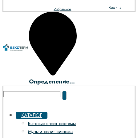
Корзина
Избранное
Определение...
КАТАЛОГ
Бытовые сплит-системы
Мульти-сплит системы