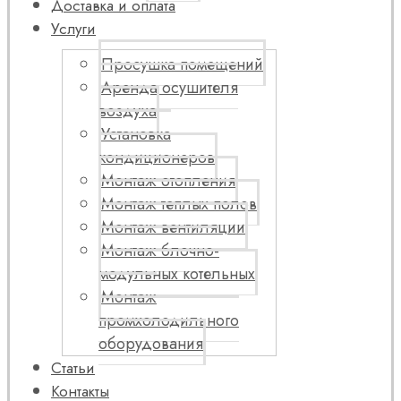
Доставка и оплата
Услуги
Просушка помещений
Аренда осушителя
воздуха
Установка
кондиционеров
Монтаж отопления
Монтаж теплых полов
Монтаж вентиляции
Монтаж блочно-
модульных котельных
Монтаж
промхолодильного
оборудования
Статьи
Контакты