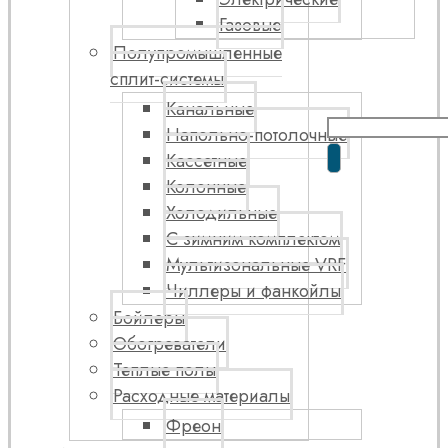
Газовые
Полупромышленные
сплит-системы
Канальные
Напольно-потолочные
Кассетные
Колонные
Холодильные
С зимним комплектом
Мультизональные VRF
Чиллеры и фанкойлы
Бойлеры
Обогреватели
Теплые полы
Расходные материалы
Фреон