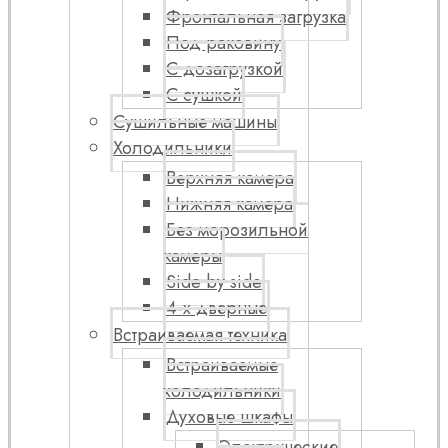
Фронтальная загрузка
Под раковину
С дозагрузкой
С сушкой
Сушильные машины
Холодильники
Верхняя камера
Нижняя камера
Без морозильной
камеры
Side by side
4-х дверные
Встраиваемая техника
Встраиваемые
холодильники
Духовые шкафы
Электрические