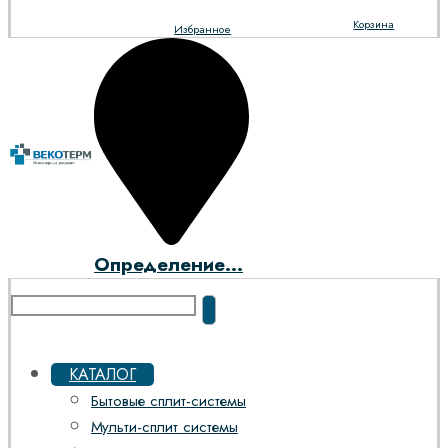
Корзина
Избранное
Определение...
КАТАЛОГ
Бытовые сплит-системы
Мульти-сплит системы