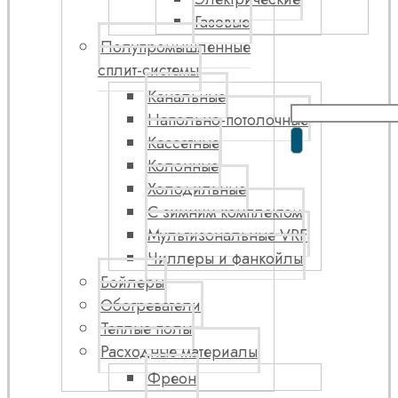
Газовые
Полупромышленные
сплит-системы
Канальные
Напольно-потолочные
Кассетные
Колонные
Холодильные
С зимним комплектом
Мультизональные VRF
Чиллеры и фанкойлы
Бойлеры
Обогреватели
Теплые полы
Расходные материалы
Фреон