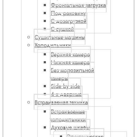
Фронтальная загрузка
Под раковину
С дозагрузкой
С сушкой
Сушильные машины
Холодильники
Верхняя камера
Нижняя камера
Без морозильной
камеры
Side by side
4-х дверные
Встраиваемая техника
Встраиваемые
холодильники
Духовые шкафы
Электрические