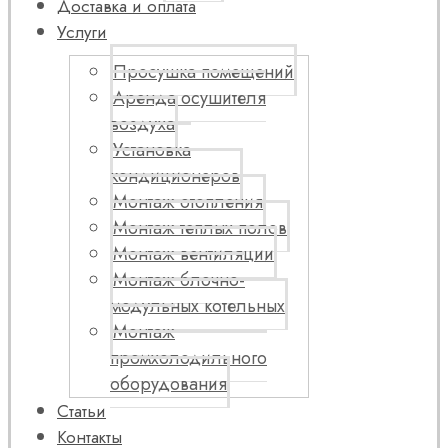
Доставка и оплата
Услуги
Просушка помещений
Аренда осушителя
воздуха
Установка
кондиционеров
Монтаж отопления
Монтаж теплых полов
Монтаж вентиляции
Монтаж блочно-
модульных котельных
Монтаж
промхолодильного
оборудования
Статьи
Контакты