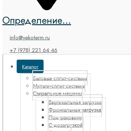
Определение...
info@vekoterm.ru
+7 (978) 221 64 46
Каталог
Бытовые сплит-системы
Мульти-сплит системы
Стиральные машины
Вертикальная загрузка
Фронтальная загрузка
Под раковину
С дозагрузкой