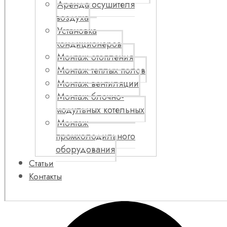
Аренда осушителя
воздуха
Установка
кондиционеров
Монтаж отопления
Монтаж теплых полов
Монтаж вентиляции
Монтаж блочно-
модульных котельных
Монтаж
промхолодильного
оборудования
Статьи
Контакты