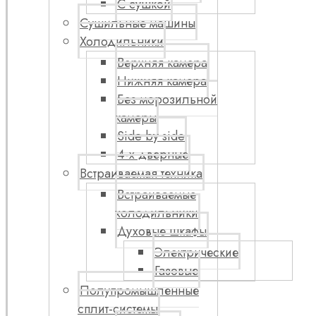
С сушкой
Сушильные машины
Холодильники
Верхняя камера
Нижняя камера
Без морозильной
камеры
Side by side
4-х дверные
Встраиваемая техника
Встраиваемые
холодильники
Духовые шкафы
Электрические
Газовые
Полупромышленные
сплит-системы