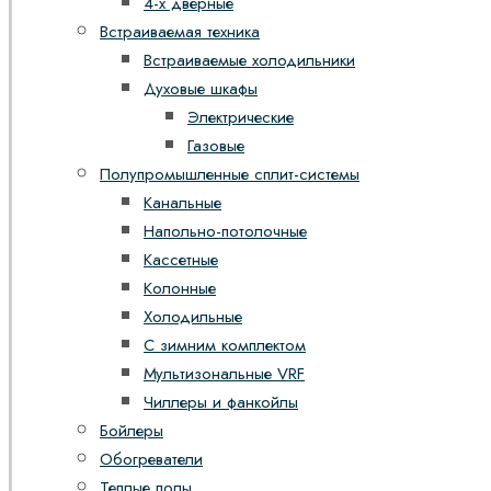
4-х дверные
Встраиваемая техника
Встраиваемые холодильники
Духовые шкафы
Электрические
Газовые
Полупромышленные сплит-системы
Канальные
Напольно-потолочные
Кассетные
Колонные
Холодильные
С зимним комплектом
Мультизональные VRF
Чиллеры и фанкойлы
Бойлеры
Обогреватели
Теплые полы