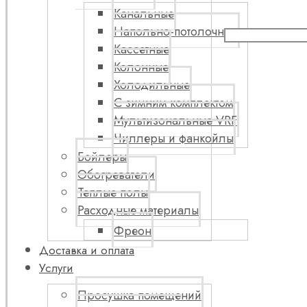
Канальные
Напольно-потолочные
Кассетные
Колонные
Холодильные
С зимним комплектом
Мультизональные VRF
Чиллеры и фанкойлы
Бойлеры
Обогреватели
Теплые полы
Расходные материалы
Фреон
Доставка и оплата
Услуги
Просушка помещений