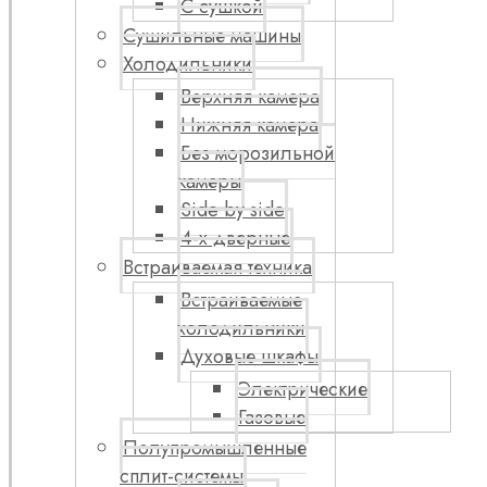
С сушкой
Сушильные машины
Холодильники
Верхняя камера
Нижняя камера
Без морозильной
камеры
Side by side
4-х дверные
Встраиваемая техника
Встраиваемые
холодильники
Духовые шкафы
Электрические
Газовые
Полупромышленные
сплит-системы