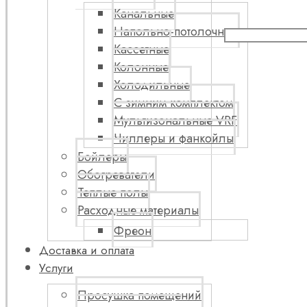
Канальные
Напольно-потолочные
Кассетные
Колонные
Холодильные
С зимним комплектом
Мультизональные VRF
Чиллеры и фанкойлы
Бойлеры
Обогреватели
Теплые полы
Расходные материалы
Фреон
Доставка и оплата
Услуги
Просушка помещений