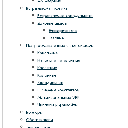
4-х дверные
Встраиваемая техника
Встраиваемые холодильники
Духовые шкафы
Электрические
Газовые
Полупромышленные сплит-системы
Канальные
Напольно-потолочные
Кассетные
Колонные
Холодильные
С зимним комплектом
Мультизональные VRF
Чиллеры и фанкойлы
Бойлеры
Обогреватели
Теплые полы