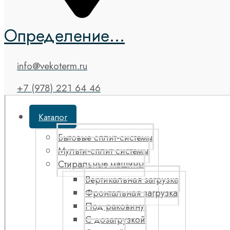
Определение...
info@vekoterm.ru
+7 (978) 221 64 46
Каталог
Бытовые сплит-системы
Мульти-сплит системы
Стиральные машины
Вертикальная загрузка
Фронтальная загрузка
Под раковину
С дозагрузкой