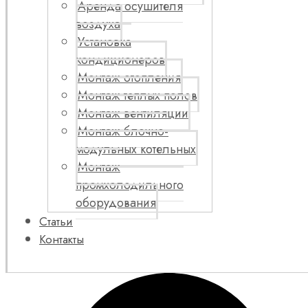
Аренда осушителя
воздуха
Установка
кондиционеров
Монтаж отопления
Монтаж теплых полов
Монтаж вентиляции
Монтаж блочно-
модульных котельных
Монтаж
промхолодильного
оборудования
Статьи
Контакты