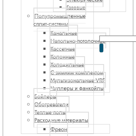
Газовые
Полупромышленные
сплит-системы
Канальные
Напольно-потолочные
Кассетные
Колонные
Холодильные
С зимним комплектом
Мультизональные VRF
Чиллеры и фанкойлы
Бойлеры
Обогреватели
Теплые полы
Расходные материалы
Фреон