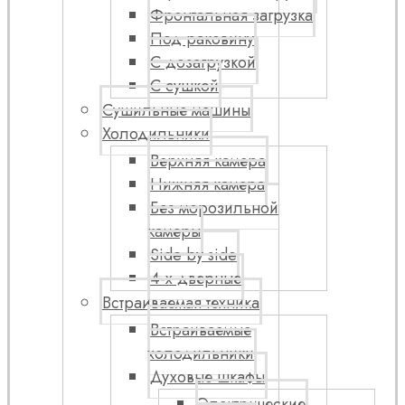
Фронтальная загрузка
Под раковину
С дозагрузкой
С сушкой
Сушильные машины
Холодильники
Верхняя камера
Нижняя камера
Без морозильной
камеры
Side by side
4-х дверные
Встраиваемая техника
Встраиваемые
холодильники
Духовые шкафы
Электрические