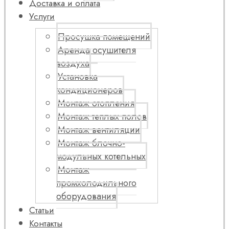
Доставка и оплата
Услуги
Просушка помещений
Аренда осушителя
воздуха
Установка
кондиционеров
Монтаж отопления
Монтаж теплых полов
Монтаж вентиляции
Монтаж блочно-
модульных котельных
Монтаж
промхолодильного
оборудования
Статьи
Контакты