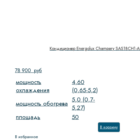
Кондиционер Energolux Champery SAS18CH1-A
78 900
руб
мощность
4,60
охлаждения
(0,65-5,2)
5,0 (0,7-
мощность обогрева
5,27)
площадь
50
В корзину
В избранное