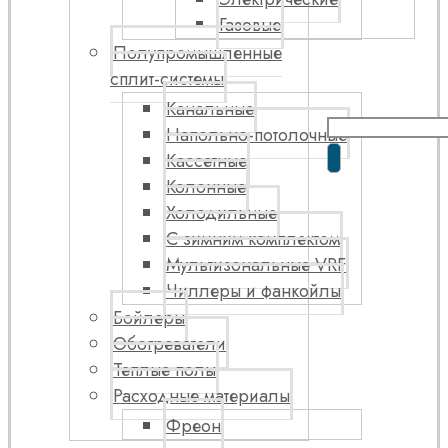
Газовые
Полупромышленные
сплит-системы
Канальные
Напольно-потолочные
Кассетные
Колонные
Холодильные
С зимним комплектом
Мультизональные VRF
Чиллеры и фанкойлы
Бойлеры
Обогреватели
Теплые полы
Расходные материалы
Фреон