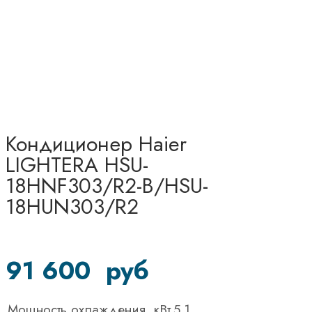
Кондиционер Haier
LIGHTERA HSU-
18HNF303/R2-B/HSU-
18HUN303/R2
91 600
руб
Мощность охлаждения, кВт
5.1