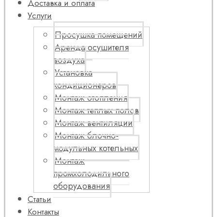
Доставка и оплата
Услуги
Просушка помещений
Аренда осушителя
воздуха
Установка
кондиционеров
Монтаж отопления
Монтаж теплых полов
Монтаж вентиляции
Монтаж блочно-
модульных котельных
Монтаж
промхолодильного
оборудования
Статьи
Контакты