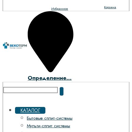
Корзина
Избранное
Определение...
КАТАЛОГ
Бытовые сплит-системы
Мульти-сплит системы