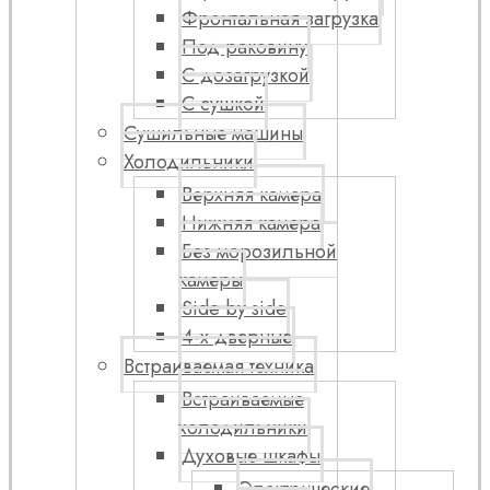
Фронтальная загрузка
Под раковину
С дозагрузкой
С сушкой
Сушильные машины
Холодильники
Верхняя камера
Нижняя камера
Без морозильной
камеры
Side by side
4-х дверные
Встраиваемая техника
Встраиваемые
холодильники
Духовые шкафы
Электрические