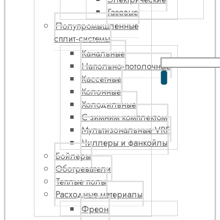
Газовые
Полупромышленные
сплит-системы
Канальные
Напольно-потолочные
Кассетные
Колонные
Холодильные
С зимним комплектом
Мультизональные VRF
Чиллеры и фанкойлы
Бойлеры
Обогреватели
Теплые полы
Расходные материалы
Фреон