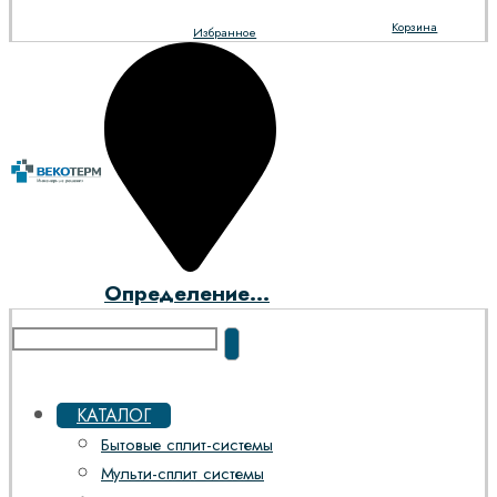
Корзина
Избранное
Определение...
КАТАЛОГ
Бытовые сплит-системы
Мульти-сплит системы