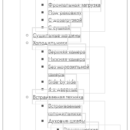
Фронтальная загрузка
Под раковину
С дозагрузкой
С сушкой
Сушильные машины
Холодильники
Верхняя камера
Нижняя камера
Без морозильной
камеры
Side by side
4-х дверные
Встраиваемая техника
Встраиваемые
холодильники
Духовые шкафы
Электрические