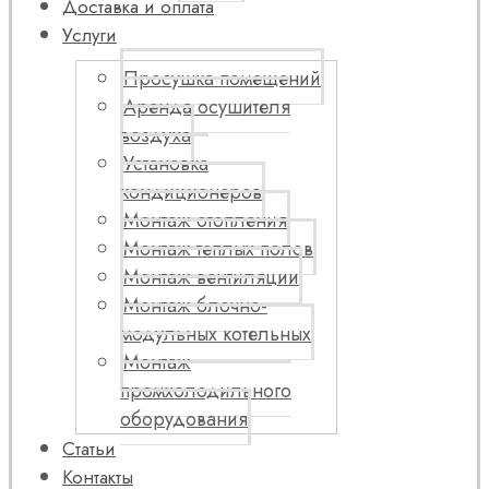
Доставка и оплата
Услуги
Просушка помещений
Аренда осушителя
воздуха
Установка
кондиционеров
Монтаж отопления
Монтаж теплых полов
Монтаж вентиляции
Монтаж блочно-
модульных котельных
Монтаж
промхолодильного
оборудования
Статьи
Контакты