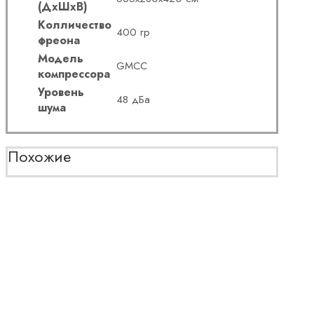
(ДхШхВ)
Колличество
400 гр
фреона
Модель
GMCC
компрессора
Уровень
48 дБа
шума
Похожие