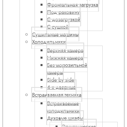
Фронтальная загрузка
Под раковину
С дозагрузкой
С сушкой
Сушильные машины
Холодильники
Верхняя камера
Нижняя камера
Без морозильной
камеры
Side by side
4-х дверные
Встраиваемая техника
Встраиваемые
холодильники
Духовые шкафы
Электрические