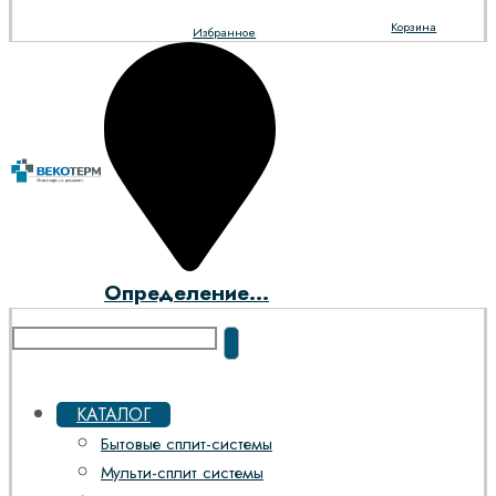
Корзина
Избранное
Определение...
КАТАЛОГ
Бытовые сплит-системы
Мульти-сплит системы