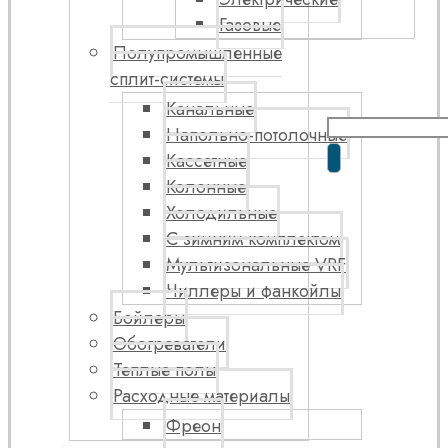
Газовые
Полупромышленные
сплит-системы
Канальные
Напольно-потолочные
Кассетные
Колонные
Холодильные
С зимним комплектом
Мультизональные VRF
Чиллеры и фанкойлы
Бойлеры
Обогреватели
Теплые полы
Расходные материалы
Фреон