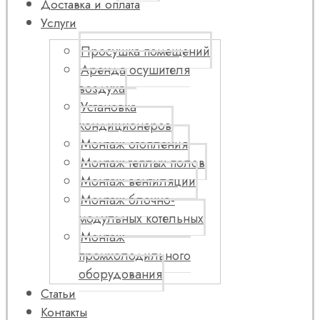
Доставка и оплата
Услуги
Просушка помещений
Аренда осушителя
воздуха
Установка
кондиционеров
Монтаж отопления
Монтаж теплых полов
Монтаж вентиляции
Монтаж блочно-
модульных котельных
Монтаж
промхолодильного
оборудования
Статьи
Контакты