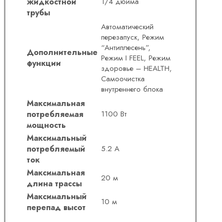
жидкостной
1/4 дюйма
трубы
Автоматический
перезапуск, Режим
“Антиплесень”,
Дополнительные
Режим I FEEL, Режим
функции
здоровье – HEALTH,
Самоочистка
внутреннего блока
Максимальная
потребляемая
1100 Вт
мощность
Максимальный
потребляемый
5.2 А
ток
Максимальная
20 м
длина трассы
Максимальный
10 м
перепад высот