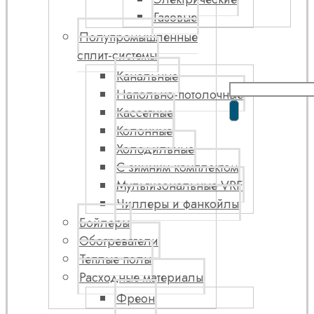
Газовые
Полупромышленные
сплит-системы
Канальные
Напольно-потолочные
Кассетные
Колонные
Холодильные
С зимним комплектом
Мультизональные VRF
Чиллеры и фанкойлы
Бойлеры
Обогреватели
Теплые полы
Расходные материалы
Фреон