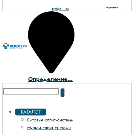
Корзина
Избранное
Определение...
КАТАЛОГ
Бытовые сплит-системы
Мульти-сплит системы