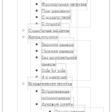
Фронтальная загрузка
Под раковину
С дозагрузкой
С сушкой
Сушильные машины
Холодильники
Верхняя камера
Нижняя камера
Без морозильной
камеры
Side by side
4-х дверные
Встраиваемая техника
Встраиваемые
холодильники
Духовые шкафы
Электрические