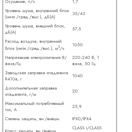
Осушение, л/ч
1,7
Уровень шума, внутренний блок
35/43
(низк./сред./выс.), дБ(А)
Уровень шума, внешний блок,
57,5
дБ(А)
Расход воздуха, внутренний
1050
3
блок (низк./сред./выс.), м
/ч
Напряжение электропитания В/
220-240 В, 1
фаза/Гц
фаза, 50 Гц
Заводская заправка хладагента
1040
R410a, г
Дополнительная заправка
20
хладагента, г/м
Максимальный потребляемый
25,9
ток, А
Степень защиты, вн./внешн.
IPX0/IPX4
CLASS I/CLASS
Класс защиты, вн./внешн.