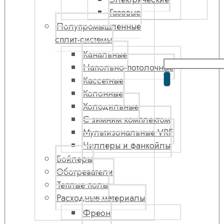
Газовые
Полупромышленные
сплит-системы
Канальные
Напольно-потолочные
Кассетные
Колонные
Холодильные
С зимним комплектом
Мультизональные VRF
Чиллеры и фанкойлы
Бойлеры
Обогреватели
Теплые полы
Расходные материалы
Фреон