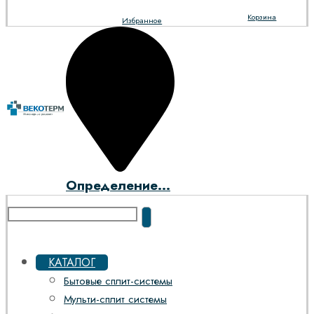
Корзина
Избранное
Определение...
КАТАЛОГ
Бытовые сплит-системы
Мульти-сплит системы