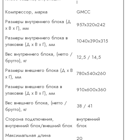
I
Компрессор, марка
GMCC
Размеры внутреннего блока (Д
957x320x242
x В x Г), мм
Размеры внутреннего блока в
1040x390x315
упаковке (Д x В x Г), мм
Вес внутреннего блока, (нетто /
12,5 / 14,5
брутто), кг
Размеры внешнего блока (Д x В
780x540x260
x Г), мм
Размеры внешнего блока в
910x600x360
упаковке (Д x В x Г), мм
Вес внешнего блока, (нетто /
38 / 41
брутто), кг
Сторона подключения,
внутренний
внутренний блок/внешний блок
блок
Максимальная длина
20