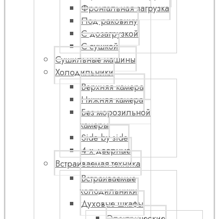
Фронтальная загрузка
Под раковину
С дозагрузкой
С сушкой
Сушильные машины
Холодильники
Верхняя камера
Нижняя камера
Без морозильной
камеры
Side by side
4-х дверные
Встраиваемая техника
Встраиваемые
холодильники
Духовые шкафы
Электрические