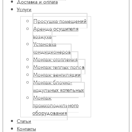
Доставка и оплата
Услуги
Просушка помещений
Аренда осушителя
воздуха
Установка
кондиционеров
Монтаж отопления
Монтаж теплых полов
Монтаж вентиляции
Монтаж блочно-
модульных котельных
Монтаж
промхолодильного
оборудования
Статьи
Контакты