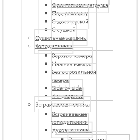
Фронтальная загрузка
Под раковину
С дозагрузкой
С сушкой
Сушильные машины
Холодильники
Верхняя камера
Нижняя камера
Без морозильной
камеры
Side by side
4-х дверные
Встраиваемая техника
Встраиваемые
холодильники
Духовые шкафы
Электрические