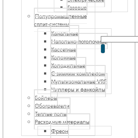
Газовые
Полупромышленные
сплит-системы
Канальные
Напольно-потолочные
Кассетные
Колонные
Холодильные
С зимним комплектом
Мультизональные VRF
Чиллеры и фанкойлы
Бойлеры
Обогреватели
Теплые полы
Расходные материалы
Фреон