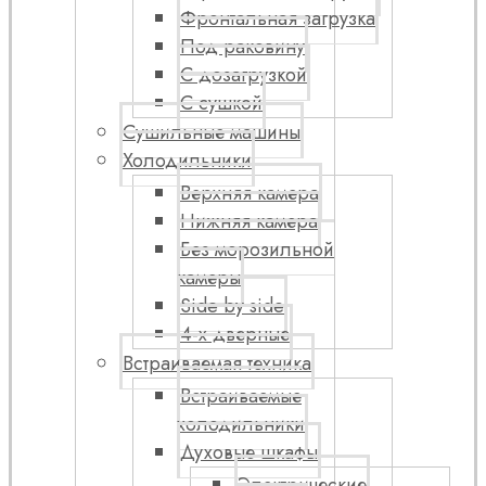
Фронтальная загрузка
Под раковину
С дозагрузкой
С сушкой
Сушильные машины
Холодильники
Верхняя камера
Нижняя камера
Без морозильной
камеры
Side by side
4-х дверные
Встраиваемая техника
Встраиваемые
холодильники
Духовые шкафы
Электрические