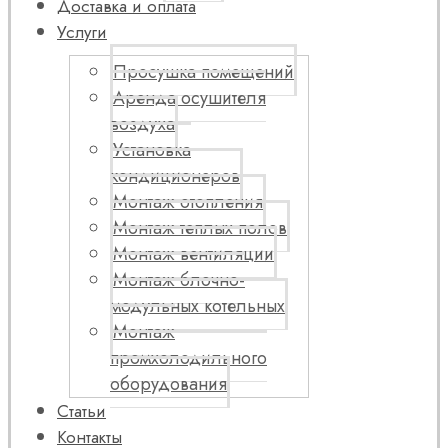
Доставка и оплата
Услуги
Просушка помещений
Аренда осушителя
воздуха
Установка
кондиционеров
Монтаж отопления
Монтаж теплых полов
Монтаж вентиляции
Монтаж блочно-
модульных котельных
Монтаж
промхолодильного
оборудования
Статьи
Контакты