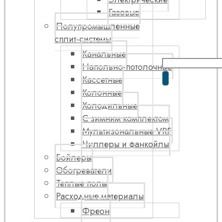
Газовые
Полупромышленные
сплит-системы
Канальные
Напольно-потолочные
Кассетные
Колонные
Холодильные
С зимним комплектом
Мультизональные VRF
Чиллеры и фанкойлы
Бойлеры
Обогреватели
Теплые полы
Расходные материалы
Фреон