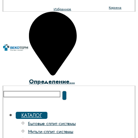
Корзина
Избранное
Определение...
КАТАЛОГ
Бытовые сплит-системы
Мульти-сплит системы