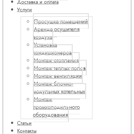
Доставка и оплата
Услуги
Просушка помещений
Аренда осушителя
воздуха
Установка
кондиционеров
Монтаж отопления
Монтаж теплых полов
Монтаж вентиляции
Монтаж блочно-
модульных котельных
Монтаж
промхолодильного
оборудования
Статьи
Контакты