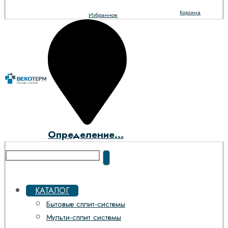
Корзина
Избранное
Определение...
КАТАЛОГ
Бытовые сплит-системы
Мульти-сплит системы