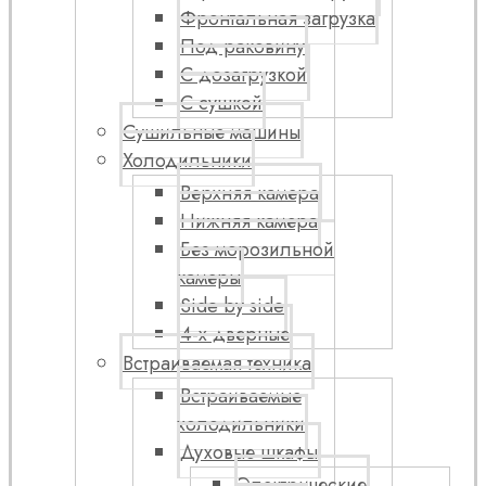
Фронтальная загрузка
Под раковину
С дозагрузкой
С сушкой
Сушильные машины
Холодильники
Верхняя камера
Нижняя камера
Без морозильной
камеры
Side by side
4-х дверные
Встраиваемая техника
Встраиваемые
холодильники
Духовые шкафы
Электрические