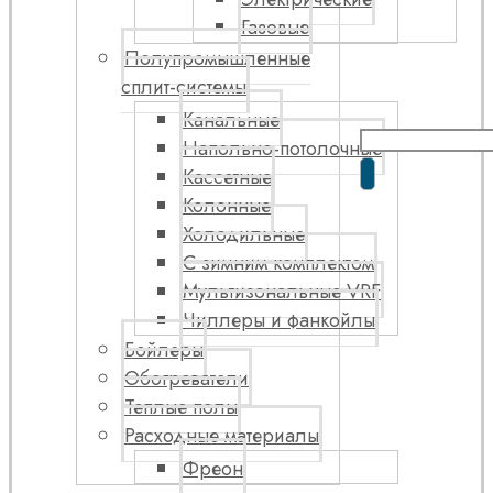
Газовые
Полупромышленные
сплит-системы
Канальные
Напольно-потолочные
Кассетные
Колонные
Холодильные
С зимним комплектом
Мультизональные VRF
Чиллеры и фанкойлы
Бойлеры
Обогреватели
Теплые полы
Расходные материалы
Фреон