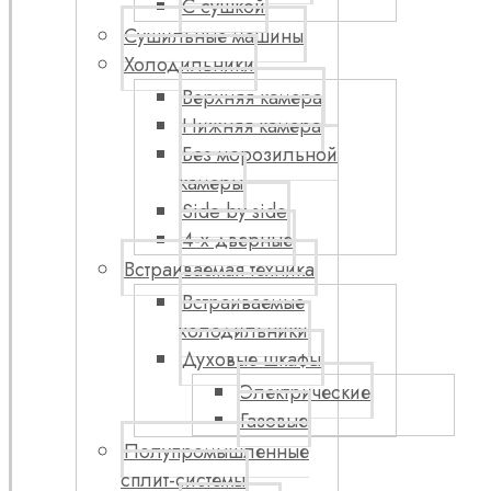
С сушкой
Сушильные машины
Холодильники
Верхняя камера
Нижняя камера
Без морозильной
камеры
Side by side
4-х дверные
Встраиваемая техника
Встраиваемые
холодильники
Духовые шкафы
Электрические
Газовые
Полупромышленные
сплит-системы