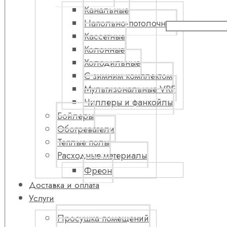
Канальные
Напольно-потолочные
Кассетные
Колонные
Холодильные
С зимним комплектом
Мультизональные VRF
Чиллеры и фанкойлы
Бойлеры
Обогреватели
Теплые полы
Расходные материалы
Фреон
Доставка и оплата
Услуги
Просушка помещений