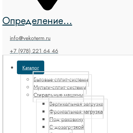
Определение...
info@vekoterm.ru
+7 (978) 221 64 46
Каталог
Бытовые сплит-системы
Мульти-сплит системы
Стиральные машины
Вертикальная загрузка
Фронтальная загрузка
Под раковину
С дозагрузкой