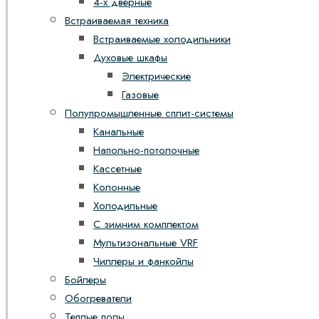
4-х дверные
Встраиваемая техника
Встраиваемые холодильники
Духовые шкафы
Электрические
Газовые
Полупромышленные сплит-системы
Канальные
Напольно-потолочные
Кассетные
Колонные
Холодильные
С зимним комплектом
Мультизональные VRF
Чиллеры и фанкойлы
Бойлеры
Обогреватели
Теплые полы