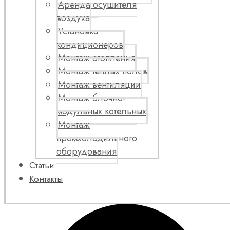
Аренда осушителя
воздуха
Установка
кондиционеров
Монтаж отопления
Монтаж теплых полов
Монтаж вентиляции
Монтаж блочно-
модульных котельных
Монтаж
промхолодильного
оборудования
Статьи
Контакты