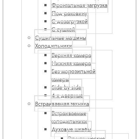
Фронтальная загрузка
Под раковину
С дозагрузкой
С сушкой
Сушильные машины
Холодильники
Верхняя камера
Нижняя камера
Без морозильной
камеры
Side by side
4-х дверные
Встраиваемая техника
Встраиваемые
холодильники
Духовые шкафы
Электрические