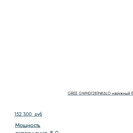
GREE GWHD(28)NK6LO наружный б
152 300
руб
Мощность
охлаждения,
8,0