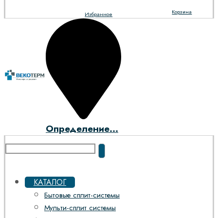
Корзина
Избранное
Определение...
КАТАЛОГ
Бытовые сплит-системы
Мульти-сплит системы