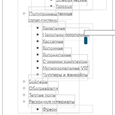
Газовые
Полупромышленные
сплит-системы
Канальные
Напольно-потолочные
Кассетные
Колонные
Холодильные
С зимним комплектом
Мультизональные VRF
Чиллеры и фанкойлы
Бойлеры
Обогреватели
Теплые полы
Расходные материалы
Фреон