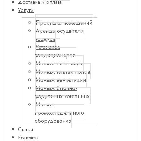
Доставка и оплата
Услуги
Просушка помещений
Аренда осушителя
воздуха
Установка
кондиционеров
Монтаж отопления
Монтаж теплых полов
Монтаж вентиляции
Монтаж блочно-
модульных котельных
Монтаж
промхолодильного
оборудования
Статьи
Контакты