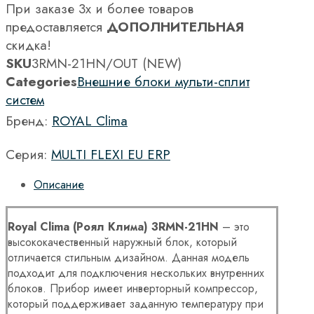
При заказе 3х и более товаров
предоставляется
ДОПОЛНИТЕЛЬНАЯ
скидка!
SKU
3RMN-21HN/OUT (NEW)
Categories
Внешние блоки мульти-сплит
систем
Бренд:
ROYAL Clima
Серия:
MULTI FLEXI EU ERP
Описание
Royal
Clima
(Роял Клима)
3
RMN-21
HN
– это
высококачественный наружный блок, который
отличается стильным дизайном. Данная модель
подходит для подключения нескольких внутренних
блоков. Прибор имеет инверторный компрессор,
который поддерживает заданную температуру при