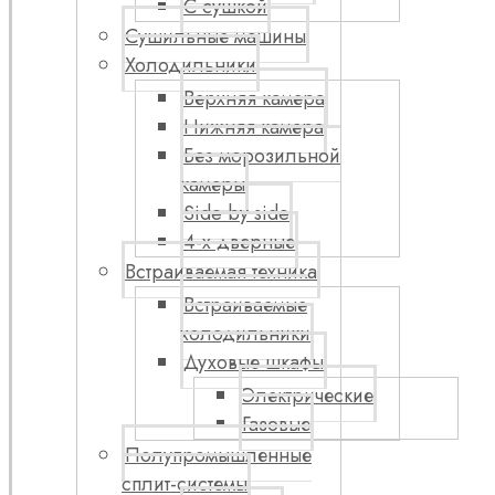
С сушкой
Сушильные машины
Холодильники
Верхняя камера
Нижняя камера
Без морозильной
камеры
Side by side
4-х дверные
Встраиваемая техника
Встраиваемые
холодильники
Духовые шкафы
Электрические
Газовые
Полупромышленные
сплит-системы