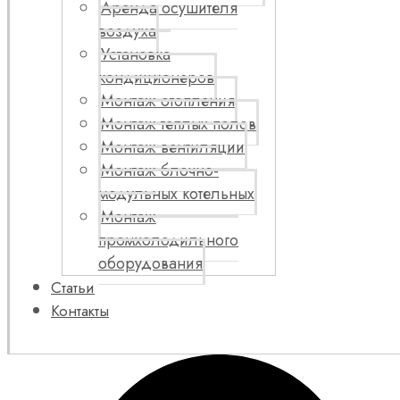
Аренда осушителя
воздуха
Установка
кондиционеров
Монтаж отопления
Монтаж теплых полов
Монтаж вентиляции
Монтаж блочно-
модульных котельных
Монтаж
промхолодильного
оборудования
Статьи
Контакты