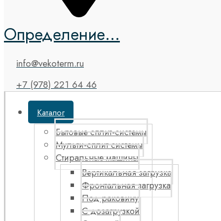
Определение...
info@vekoterm.ru
+7 (978) 221 64 46
Каталог
Бытовые сплит-системы
Мульти-сплит системы
Стиральные машины
Вертикальная загрузка
Фронтальная загрузка
Под раковину
С дозагрузкой