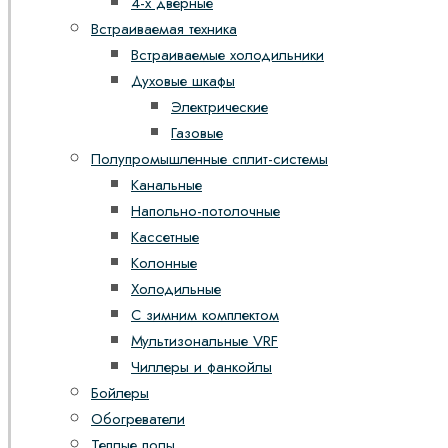
4-х дверные
Встраиваемая техника
Встраиваемые холодильники
Духовые шкафы
Электрические
Газовые
Полупромышленные сплит-системы
Канальные
Напольно-потолочные
Кассетные
Колонные
Холодильные
С зимним комплектом
Мультизональные VRF
Чиллеры и фанкойлы
Бойлеры
Обогреватели
Теплые полы