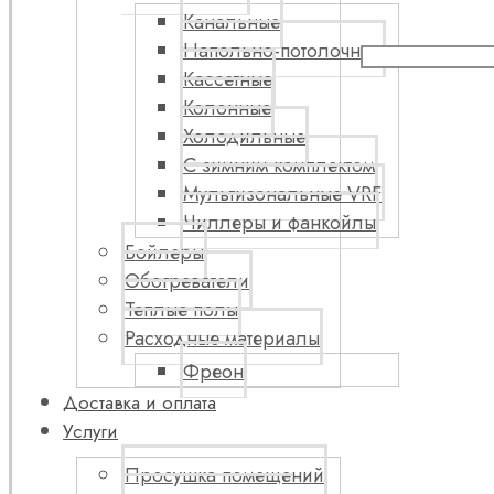
Канальные
Напольно-потолочные
Кассетные
Колонные
Холодильные
С зимним комплектом
Мультизональные VRF
Чиллеры и фанкойлы
Бойлеры
Обогреватели
Теплые полы
Расходные материалы
Фреон
Доставка и оплата
Услуги
Просушка помещений