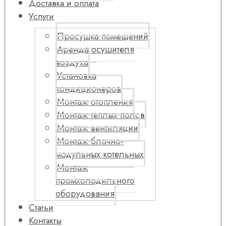
Доставка и оплата
Услуги
Просушка помещений
Аренда осушителя
воздуха
Установка
кондиционеров
Монтаж отопления
Монтаж теплых полов
Монтаж вентиляции
Монтаж блочно-
модульных котельных
Монтаж
промхолодильного
оборудования
Статьи
Контакты