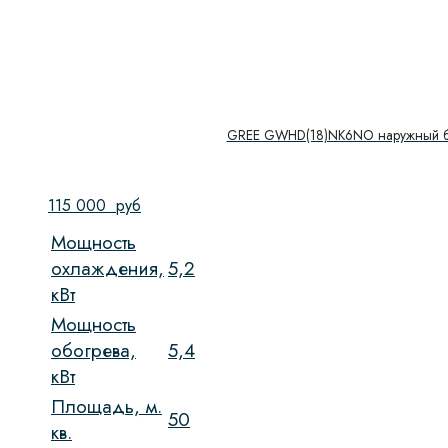
GREE GWHD(18)NK6NO наружный б
115 000
руб
Мощность
охлаждения,
5,2
кВт
Мощность
обогрева,
5,4
кВт
Площадь, м.
50
кв.