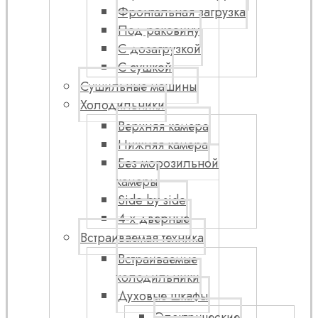
Фронтальная загрузка
Под раковину
С дозагрузкой
С сушкой
Сушильные машины
Холодильники
Верхняя камера
Нижняя камера
Без морозильной
камеры
Side by side
4-х дверные
Встраиваемая техника
Встраиваемые
холодильники
Духовые шкафы
Электрические