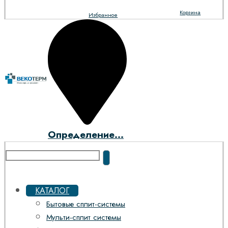
Корзина
Избранное
Определение...
КАТАЛОГ
Бытовые сплит-системы
Мульти-сплит системы