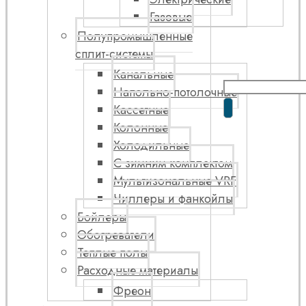
Газовые
Полупромышленные
сплит-системы
Канальные
Напольно-потолочные
Кассетные
Колонные
Холодильные
С зимним комплектом
Мультизональные VRF
Чиллеры и фанкойлы
Бойлеры
Обогреватели
Теплые полы
Расходные материалы
Фреон