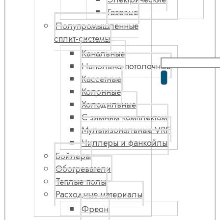
Газовые
Полупромышленные
сплит-системы
Канальные
Напольно-потолочные
Кассетные
Колонные
Холодильные
С зимним комплектом
Мультизональные VRF
Чиллеры и фанкойлы
Бойлеры
Обогреватели
Теплые полы
Расходные материалы
Фреон