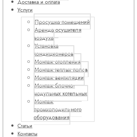
Доставка и оплата
Услуги
Просушка помещений
Аренда осушителя
воздуха
Установка
кондиционеров
Монтаж отопления
Монтаж теплых полов
Монтаж вентиляции
Монтаж блочно-
модульных котельных
Монтаж
промхолодильного
оборудования
Статьи
Контакты