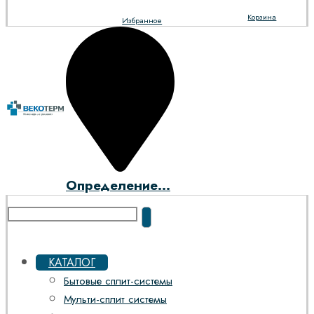
Корзина
Избранное
Определение...
КАТАЛОГ
Бытовые сплит-системы
Мульти-сплит системы