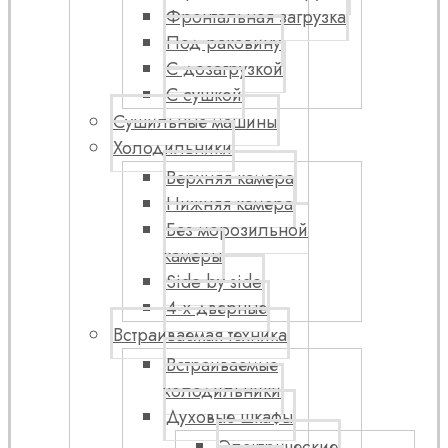
Фронтальная загрузка
Под раковину
С дозагрузкой
С сушкой
Сушильные машины
Холодильники
Верхняя камера
Нижняя камера
Без морозильной
камеры
Side by side
4-х дверные
Встраиваемая техника
Встраиваемые
холодильники
Духовые шкафы
Электрические