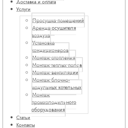
Доставка и оплата
Услуги
Просушка помещений
Аренда осушителя
воздуха
Установка
кондиционеров
Монтаж отопления
Монтаж теплых полов
Монтаж вентиляции
Монтаж блочно-
модульных котельных
Монтаж
промхолодильного
оборудования
Статьи
Контакты