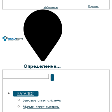
Корзина
Избранное
Определение...
КАТАЛОГ
Бытовые сплит-системы
Мульти-сплит системы