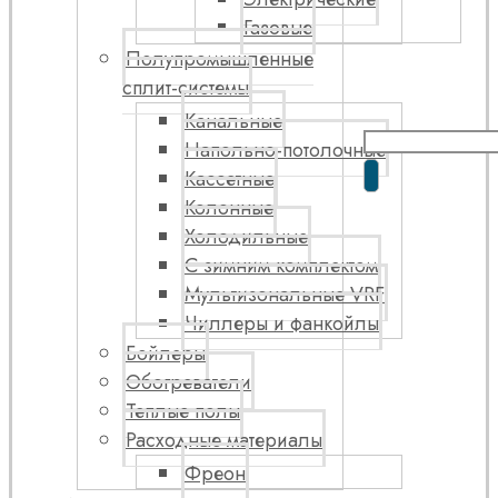
Газовые
Полупромышленные
сплит-системы
Канальные
Напольно-потолочные
Кассетные
Колонные
Холодильные
С зимним комплектом
Мультизональные VRF
Чиллеры и фанкойлы
Бойлеры
Обогреватели
Теплые полы
Расходные материалы
Фреон