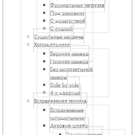
Фронтальная загрузка
Под раковину
С дозагрузкой
С сушкой
Сушильные машины
Холодильники
Верхняя камера
Нижняя камера
Без морозильной
камеры
Side by side
4-х дверные
Встраиваемая техника
Встраиваемые
холодильники
Духовые шкафы
Электрические