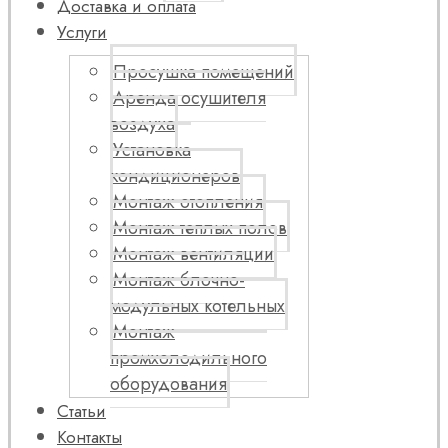
Доставка и оплата
Услуги
Просушка помещений
Аренда осушителя
воздуха
Установка
кондиционеров
Монтаж отопления
Монтаж теплых полов
Монтаж вентиляции
Монтаж блочно-
модульных котельных
Монтаж
промхолодильного
оборудования
Статьи
Контакты