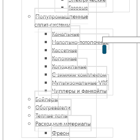
Газовые
Полупромышленные
сплит-системы
Канальные
Напольно-потолочные
Кассетные
Колонные
Холодильные
С зимним комплектом
Мультизональные VRF
Чиллеры и фанкойлы
Бойлеры
Обогреватели
Теплые полы
Расходные материалы
Фреон