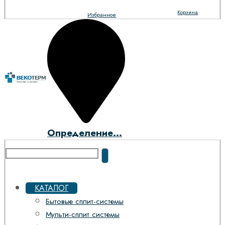
Корзина
Избранное
Определение...
КАТАЛОГ
Бытовые сплит-системы
Мульти-сплит системы