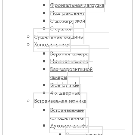
Фронтальная загрузка
Под раковину
С дозагрузкой
С сушкой
Сушильные машины
Холодильники
Верхняя камера
Нижняя камера
Без морозильной
камеры
Side by side
4-х дверные
Встраиваемая техника
Встраиваемые
холодильники
Духовые шкафы
Электрические