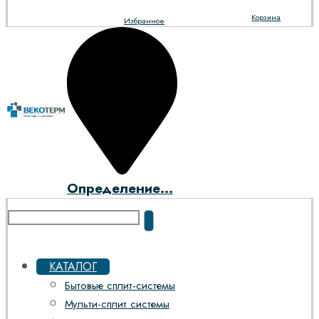
Корзина
Избранное
Определение...
КАТАЛОГ
Бытовые сплит-системы
Мульти-сплит системы