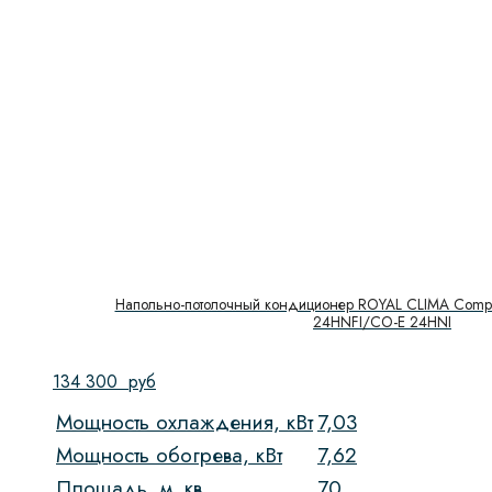
Напольно-потолочный кондиционер ROYAL CLIMA Compet
24HNFI/CO-E 24HNI
134 300
руб
Мощность охлаждения, кВт
7,03
Мощность обогрева, кВт
7,62
Площадь, м. кв.
70