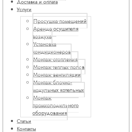
Доставка и оплата
Услуги
Просушка помещений
Аренда осушителя
воздуха
Установка
кондиционеров
Монтаж отопления
Монтаж теплых полов
Монтаж вентиляции
Монтаж блочно-
модульных котельных
Монтаж
промхолодильного
оборудования
Статьи
Контакты