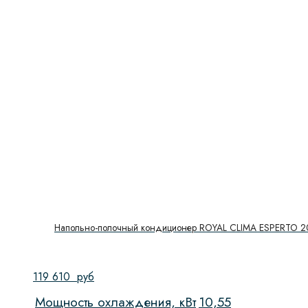
Гриль
Количество функций
Количество камер
Количество стекол дверцы
Максимальная загрузка
Обьем духового шкафа, л
Обработка паром
Напольно-полочный кондиционер ROYAL CLIMA ESPERTO 2
Очистка духовки
Система NO FROST
119 610
руб
Мощность охлаждения, кВт
10,55
Скорость вращения