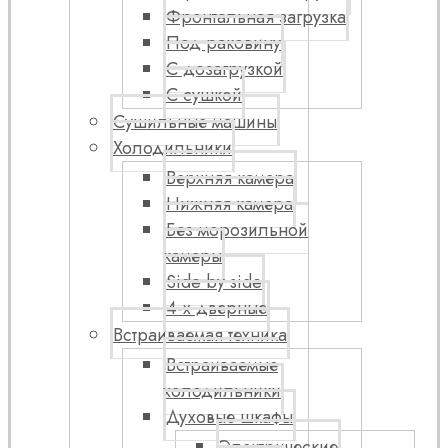
Фронтальная загрузка
Под раковину
С дозагрузкой
С сушкой
Сушильные машины
Холодильники
Верхняя камера
Нижняя камера
Без морозильной
камеры
Side by side
4-х дверные
Встраиваемая техника
Встраиваемые
холодильники
Духовые шкафы
Электрические