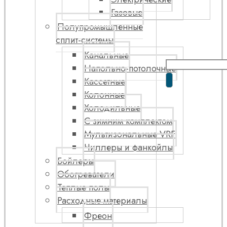
Газовые
Полупромышленные
сплит-системы
Канальные
Напольно-потолочные
Кассетные
Колонные
Холодильные
С зимним комплектом
Мультизональные VRF
Чиллеры и фанкойлы
Бойлеры
Обогреватели
Теплые полы
Расходные материалы
Фреон