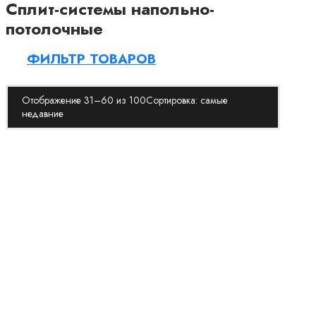
Сплит-системы напольно-
потолочные
ФИЛЬТР ТОВАРОВ
Диапазон цен
Отображение 31–60 из 100
Сортировка: самые
Ценовой фильтр
недавние
Производитель
GREE
(25)
Hisense
(10)
LESSAR
(11)
QUATTROCLIMA
(15)
ROYAL Clima
(16)
TCL
(2)
TOSOT
(5)
Серия