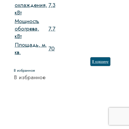
охлаждения,
7,3
кВт
Мощность
обогрева,
7,7
кВт
Площадь, м.
70
кв.
В корзину
В избранное
В избранное