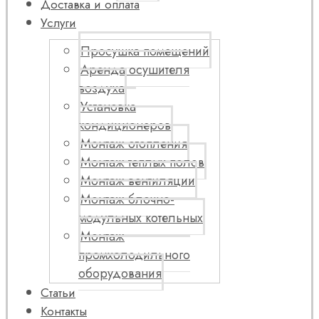
Доставка и оплата
Услуги
Просушка помещений
Аренда осушителя
воздуха
Установка
кондиционеров
Монтаж отопления
Монтаж теплых полов
Монтаж вентиляции
Монтаж блочно-
модульных котельных
Монтаж
промхолодильного
оборудования
Статьи
Контакты