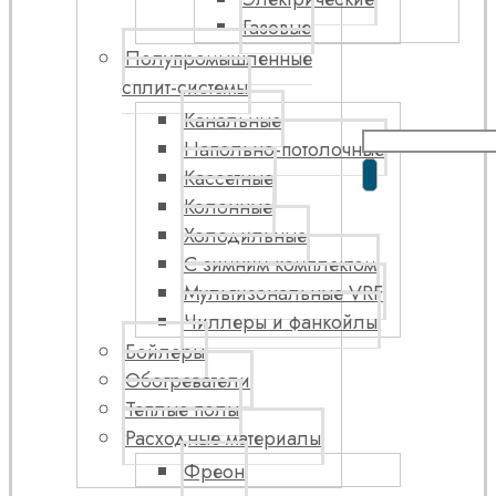
Газовые
Полупромышленные
сплит-системы
Канальные
Напольно-потолочные
Кассетные
Колонные
Холодильные
С зимним комплектом
Мультизональные VRF
Чиллеры и фанкойлы
Бойлеры
Обогреватели
Теплые полы
Расходные материалы
Фреон