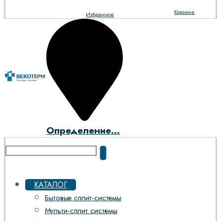
Корзина
Избранное
Определение...
КАТАЛОГ
Бытовые сплит-системы
Мульти-сплит системы