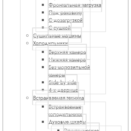
Фронтальная загрузка
Под раковину
С дозагрузкой
С сушкой
Сушильные машины
Холодильники
Верхняя камера
Нижняя камера
Без морозильной
камеры
Side by side
4-х дверные
Встраиваемая техника
Встраиваемые
холодильники
Духовые шкафы
Электрические