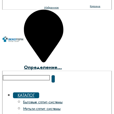
Корзина
Избранное
Определение...
КАТАЛОГ
Бытовые сплит-системы
Мульти-сплит системы