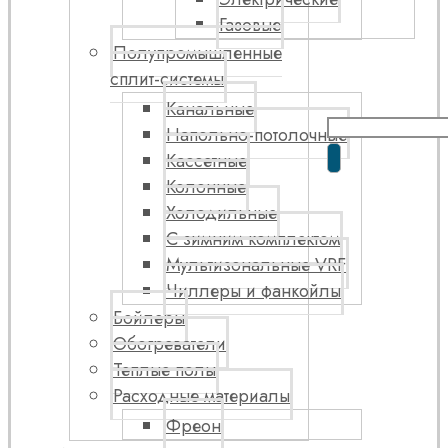
Газовые
Полупромышленные
сплит-системы
Канальные
Напольно-потолочные
Кассетные
Колонные
Холодильные
С зимним комплектом
Мультизональные VRF
Чиллеры и фанкойлы
Бойлеры
Обогреватели
Теплые полы
Расходные материалы
Фреон