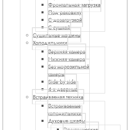
Фронтальная загрузка
Под раковину
С дозагрузкой
С сушкой
Сушильные машины
Холодильники
Верхняя камера
Нижняя камера
Без морозильной
камеры
Side by side
4-х дверные
Встраиваемая техника
Встраиваемые
холодильники
Духовые шкафы
Электрические