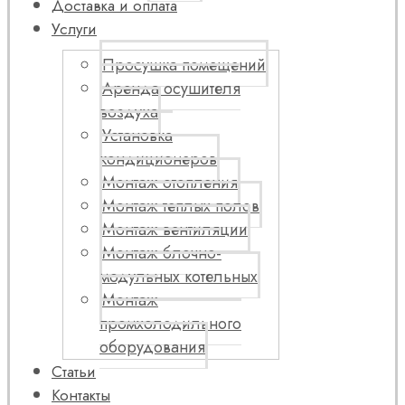
Доставка и оплата
Услуги
Просушка помещений
Аренда осушителя
воздуха
Установка
кондиционеров
Монтаж отопления
Монтаж теплых полов
Монтаж вентиляции
Монтаж блочно-
модульных котельных
Монтаж
промхолодильного
оборудования
Статьи
Контакты