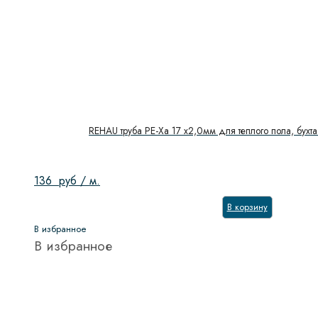
REHAU труба PE-Xa 17 х2,0мм для теплого пола, бух
136
руб
/ м.
В корзину
В избранное
В избранное