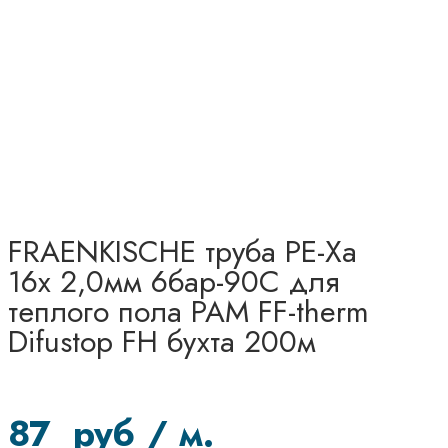
FRAENKISCHE труба PE-Xa
16x 2,0мм 6бар-90С для
теплого пола PAM FF-therm
Difustop FH бухта 200м
87
руб
/ м.