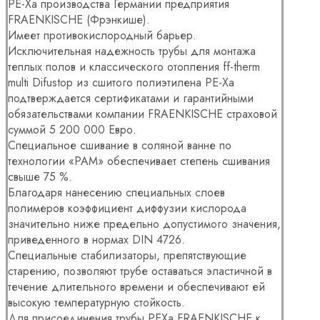
PE-Xa производства Германии предприятия
FRAENKISCHE (Фрэнкише).
Имеет противокислородный барьер.
Исключительная надежность трубы для монтажа
теплых полов и классического отопления ff-therm
multi Difustop из сшитого полиэтилена PE-Xa
подтверждается сертификатами и гарантийными
обязательствами компании FRAENKISCHE страховой
суммой 5 200 000 Евро.
Специальное сшивание в соляной ванне по
технологии «PAM» обеспечивает степень сшивания
свыше 75 %.
Благодаря нанесению специальных слоев
полимеров коэффициент диффузии кислорода
значительно ниже предельно допустимого значения,
приведенного в нормах DIN 4726.
Специальные стабилизаторы, препятствующие
старению, позволяют трубе оставаться эластичной в
течение длительного времени и обеспечивают ей
высокую температурную стойкость.
Для присоединения трубы PEXa FRAENKISCHE к