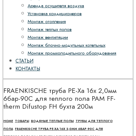
Аренда осушителя воздуха
Установка кондиционеров
Монтаж отопления
Монтаж теплых полов
Монтаж вентиляции
Монтаж блочно-модульных котельных
Монтаж промхолодильного оборудования
СТАТЬИ
КОНТАКТЫ
FRAENKISCHE труба PE-Xa 16x 2,0мм
6бар-90С для теплого пола PAM FF-
therm Difustop FH бухта 200м
HOME
ТОВАРЫ
ВОДЯНЫЕ ТЕПЛЫЕ ПОЛЫ
ТРУБЫ ДЛЯ ТЕПЛОГО
ПОЛА
FRAENKISCHE ТРУБА PE-XA 16X 2,0ММ 6БАР-90С ДЛЯ