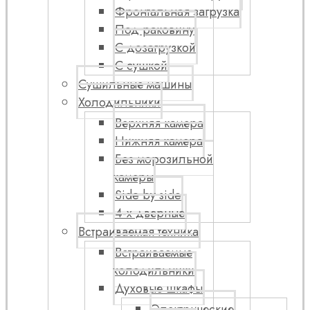
Фронтальная загрузка
Под раковину
С дозагрузкой
С сушкой
Сушильные машины
Холодильники
Верхняя камера
Нижняя камера
Без морозильной
камеры
Side by side
4-х дверные
Встраиваемая техника
Встраиваемые
холодильники
Духовые шкафы
Электрические