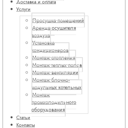
Доставка и оплата
Услуги
Просушка помещений
Аренда осушителя
воздуха
Установка
кондиционеров
Монтаж отопления
Монтаж теплых полов
Монтаж вентиляции
Монтаж блочно-
модульных котельных
Монтаж
промхолодильного
оборудования
Статьи
Контакты