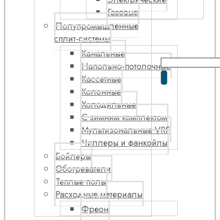
Газовые
Полупромышленные
сплит-системы
Канальные
Напольно-потолочные
Кассетные
Колонные
Холодильные
С зимним комплектом
Мультизональные VRF
Чиллеры и фанкойлы
Бойлеры
Обогреватели
Теплые полы
Расходные материалы
Фреон