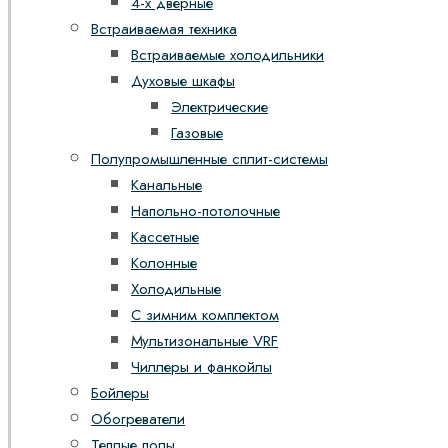
4-х дверные
Встраиваемая техника
Встраиваемые холодильники
Духовые шкафы
Электрические
Газовые
Полупромышленные сплит-системы
Канальные
Напольно-потолочные
Кассетные
Колонные
Холодильные
С зимним комплектом
Мультизональные VRF
Чиллеры и фанкойлы
Бойлеры
Обогреватели
Теплые полы