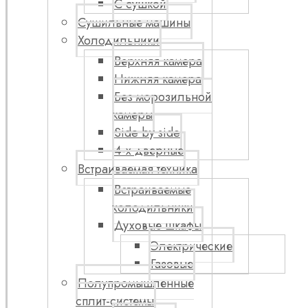
С сушкой
Сушильные машины
Холодильники
Верхняя камера
Нижняя камера
Без морозильной
камеры
Side by side
4-х дверные
Встраиваемая техника
Встраиваемые
холодильники
Духовые шкафы
Электрические
Газовые
Полупромышленные
сплит-системы