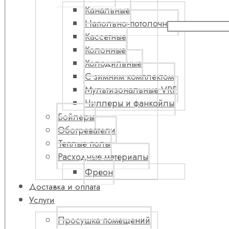
Канальные
Напольно-потолочные
Кассетные
Колонные
Холодильные
С зимним комплектом
Мультизональные VRF
Чиллеры и фанкойлы
Бойлеры
Обогреватели
Теплые полы
Расходные материалы
Фреон
Доставка и оплата
Услуги
Просушка помещений