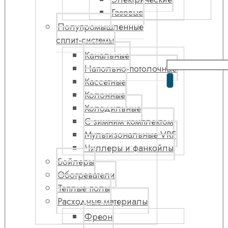
Газовые
Полупромышленные
сплит-системы
Канальные
Напольно-потолочные
Кассетные
Колонные
Холодильные
С зимним комплектом
Мультизональные VRF
Чиллеры и фанкойлы
Бойлеры
Обогреватели
Теплые полы
Расходные материалы
Фреон