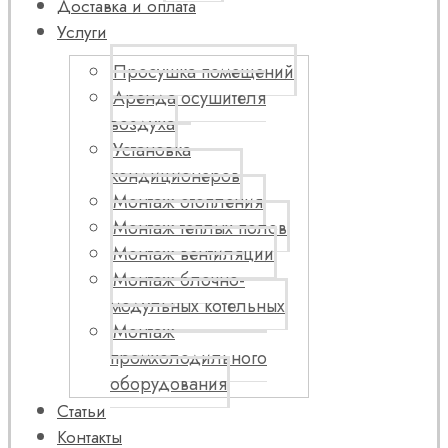
Доставка и оплата
Услуги
Просушка помещений
Аренда осушителя
воздуха
Установка
кондиционеров
Монтаж отопления
Монтаж теплых полов
Монтаж вентиляции
Монтаж блочно-
модульных котельных
Монтаж
промхолодильного
оборудования
Статьи
Контакты