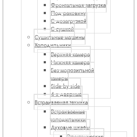
Фронтальная загрузка
Под раковину
С дозагрузкой
С сушкой
Сушильные машины
Холодильники
Верхняя камера
Нижняя камера
Без морозильной
камеры
Side by side
4-х дверные
Встраиваемая техника
Встраиваемые
холодильники
Духовые шкафы
Электрические