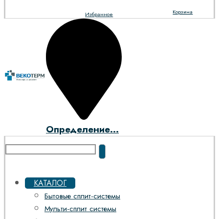
Корзина
Избранное
Определение...
КАТАЛОГ
Бытовые сплит-системы
Мульти-сплит системы