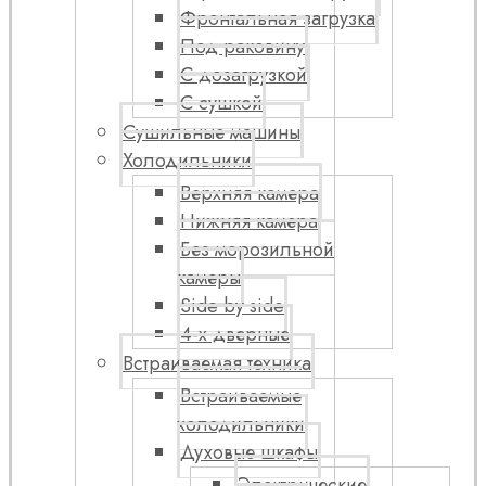
Фронтальная загрузка
Под раковину
С дозагрузкой
С сушкой
Сушильные машины
Холодильники
Верхняя камера
Нижняя камера
Без морозильной
камеры
Side by side
4-х дверные
Встраиваемая техника
Встраиваемые
холодильники
Духовые шкафы
Электрические