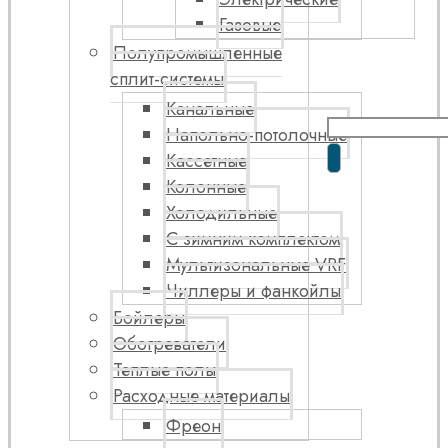
Газовые
Полупромышленные
сплит-системы
Канальные
Напольно-потолочные
Кассетные
Колонные
Холодильные
С зимним комплектом
Мультизональные VRF
Чиллеры и фанкойлы
Бойлеры
Обогреватели
Теплые полы
Расходные материалы
Фреон