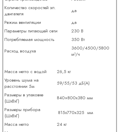
Количество скоростей эл.
да
двигателя
Режим вентиляции
да
Параметры питающей сети
230 В
Потребляемая мощность
350 Вт
3600/4500/5800
Расход воздуха
м³/ч
Масса нетто с водой
26,5 кг
Уровень шума на
59/55/53 дБ(А)
расстоянии 5м
Размеры в упаковке
840×800х380 мм
(ШхВхГ)
Размеры прибора
815х770х325 мм
(ШхВхГ)
Масса нетто
24 кг