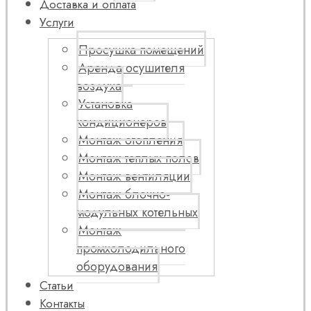
Доставка и оплата
Услуги
Просушка помещений
Аренда осушителя
воздуха
Установка
кондиционеров
Монтаж отопления
Монтаж теплых полов
Монтаж вентиляции
Монтаж блочно-
модульных котельных
Монтаж
промхолодильного
оборудования
Статьи
Контакты