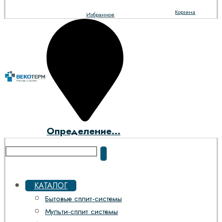
Корзина
Избранное
Определение...
КАТАЛОГ
Бытовые сплит-системы
Мульти-сплит системы