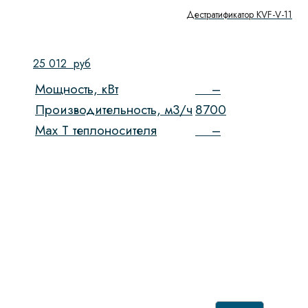
Дестратификатор KVF-V-11
25 012
руб
Мощность, кВт
–
Производительность, м3/ч
8700
Max T теплоносителя
–