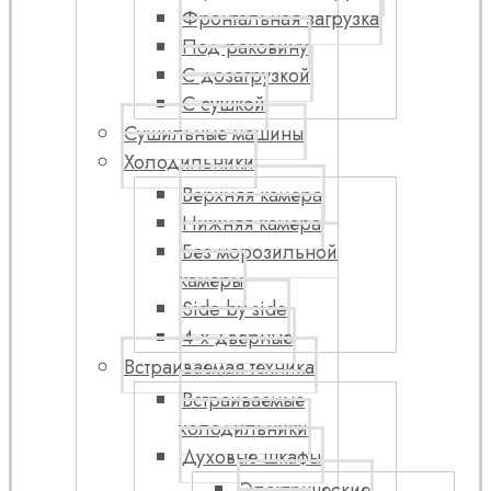
Фронтальная загрузка
Под раковину
С дозагрузкой
С сушкой
Сушильные машины
Холодильники
Верхняя камера
Нижняя камера
Без морозильной
камеры
Side by side
4-х дверные
Встраиваемая техника
Встраиваемые
холодильники
Духовые шкафы
Электрические