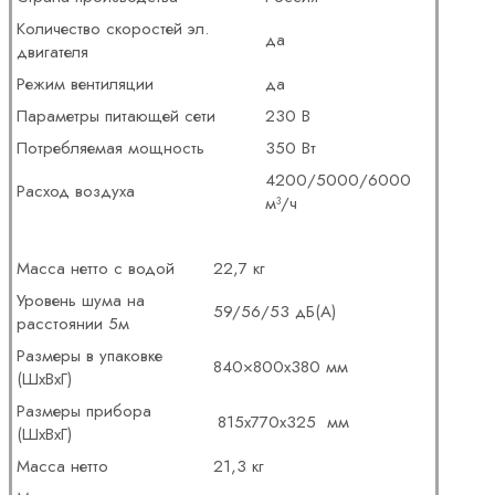
Количество скоростей эл.
да
двигателя
Режим вентиляции
да
Параметры питающей сети
230 В
Потребляемая мощность
350 Вт
4200/5000/6000
Расход воздуха
м³/ч
Масса нетто с водой
22,7 кг
Уровень шума на
59/56/53 дБ(А)
расстоянии 5м
Размеры в упаковке
840×800х380 мм
(ШхВхГ)
Размеры прибора
815х770х325 мм
(ШхВхГ)
Масса нетто
21,3 кг