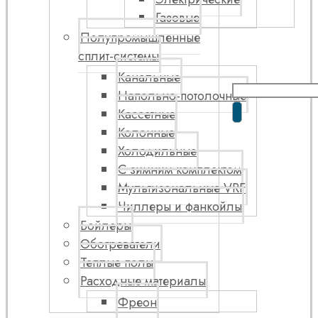
Газовые
Полупромышленные
сплит-системы
Канальные
Напольно-потолочные
Кассетные
Колонные
Холодильные
С зимним комплектом
Мультизональные VRF
Чиллеры и фанкойлы
Бойлеры
Обогреватели
Теплые полы
Расходные материалы
Фреон