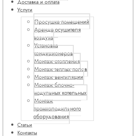
Доставка и оплата
Услуги
Просушка помещений
Аренда осушителя
воздуха
Установка
кондиционеров
Монтаж отопления
Монтаж теплых полов
Монтаж вентиляции
Монтаж блочно-
модульных котельных
Монтаж
промхолодильного
оборудования
Статьи
Контакты